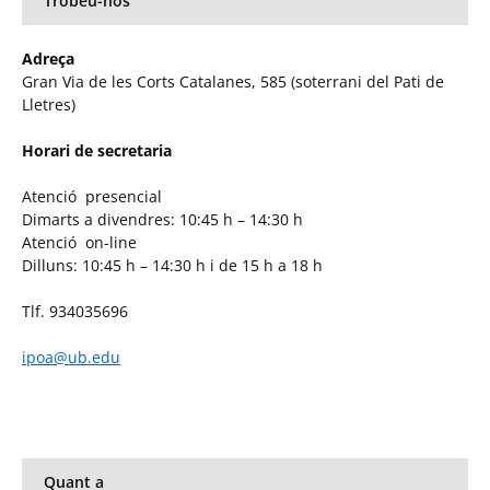
Trobeu-nos
Adreça
Gran Via de les Corts Catalanes, 585 (soterrani del Pati de
Lletres)
Horari de secretaria
Atenció presencial
Dimarts a divendres: 10:45 h – 14:30 h
Atenció on-line
Dilluns: 10:45 h – 14:30 h i de 15 h a 18 h
Tlf. 934035696
ipoa@ub.edu
Quant a