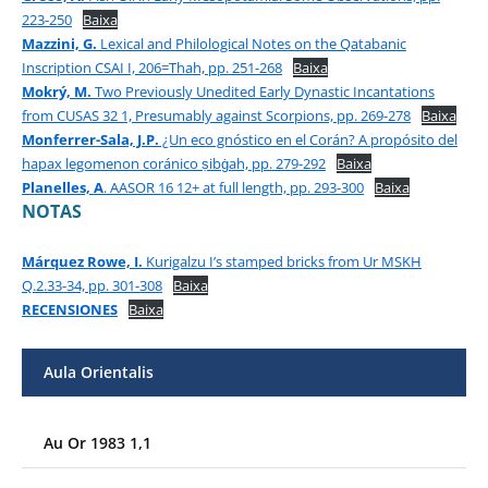
223-250
Baixa
Mazzini, G.
Lexical and Philological Notes on the Qatabanic
Inscription CSAI I, 206=Thah, pp. 251-268
Baixa
Mokrý, M.
Two Previously Unedited Early Dynastic Incantations
from CUSAS 32 1, Presumably against Scorpions, pp. 269-278
Baixa
Monferrer-Sala, J.P.
¿Un eco gnóstico en el Corán? A propósito del
hapax legomenon coránico ṣibġah, pp. 279-292
Baixa
Planelles, A
. AASOR 16 12+ at full length, pp. 293-300
Baixa
NOTAS
Márquez Rowe, I.
Kurigalzu I’s stamped bricks from Ur MSKH
Q.2.33-34, pp. 301-308
Baixa
RECENSIONES
Baixa
Aula Orientalis
Au Or 1983 1,1