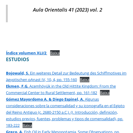
Aula Orientalis 41 (2023) vol. 2
Índice volumen XLI/2
Baixa
ESTUDIOS
Bojowald, S.
Ein weiteres Detail zur Bedeutung des Schiffmotives im
ägyptischen pAnast IV, 10, 4, pp. 155-160
Baixa
Ekmen, F.G.
Acemhöyük in the Old Hittite Kingdom: From the
Commercial Center to Rural Settlement, pp. 161-182
Baixa
Gómez Mayordomo A. & Diego Espinel, A.
Algunas
consideraciones sobre la comensalidad y su iconografía en el Egipto
del Reino Antiguo (c. 2680-2150 a.C.). (I. Introducción, definición,
estudios previos, fuentes, problemas y tipos de comensalidad), pp.
183-222
Baixa
Greco, A.
Fish Oil in Early Mesopotamia. Some Observations, pp.