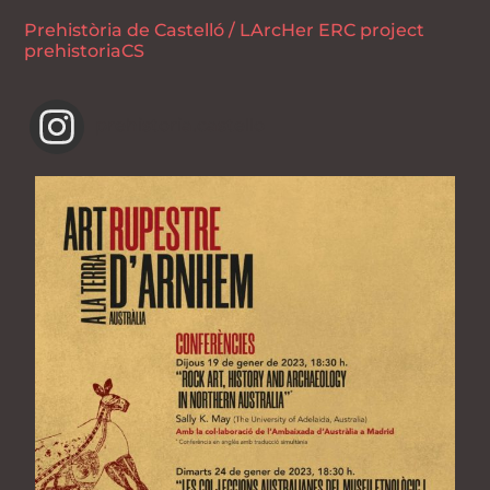
Prehistòria de Castelló / LArcHer ERC project
prehistoriaCS
prehistoria.castello