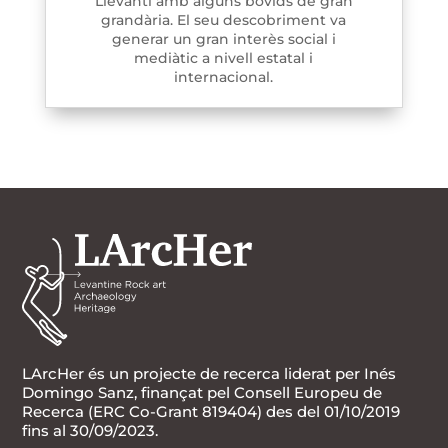
Llevantí amb alguns bòvids de gran
grandària. El seu descobriment va
generar un gran interès social i
mediàtic a nivell estatal i
internacional.
LArcHer és un projecte de recerca liderat per Inés
Domingo Sanz, finançat pel Consell Europeu de
Recerca (ERC Co-Grant 819404) des del 01/10/2019
fins al 30/09/2023.