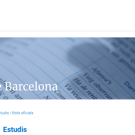
e Barcelona
tudis i títols oficials
Estudis