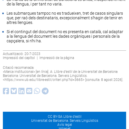
de la llengua, i per tant no varia.
Les submarques tampoc no es tradueixen, tret de casos singulars
que, per raó dels destinataris, excepcionalment s’hagin de tenir en
altres llengües.
Si el contingut del document no es presenta en català, cal adaptar
a la llengua del document les dades orgàniques i personals de la
capçalera, si n’hi ha.
Actualització: 20-7-2023
Impressió del capítol
|
Impressió de la pàgina
Citació recomanada:
«Marca institucional» [en línia]. A:
Llibre d’estil de la Universitat de Barcelona.
Barcelona: Universitat de Barcelona. Serveis Lingüístics.
<
https://www.ub.edu/llibre-estil/criteri.php?id=3665
> [consulta: 8 agost 2026].
CC BY-SA Llibre d’estil
Universitat de Barcelona. Serveis Lingüístics
Avís legal
Intranet