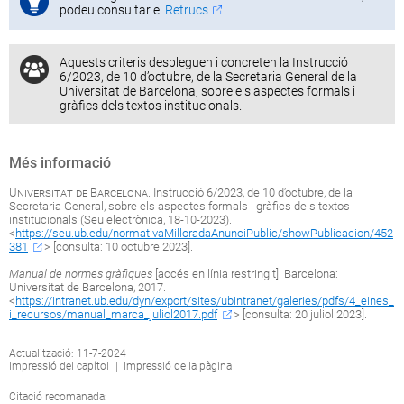
podeu consultar el
Retrucs
.
Aquests criteris despleguen i concreten la Instrucció
6/2023, de 10 d’octubre, de la Secretaria General de la
Universitat de Barcelona, sobre els aspectes formals i
gràfics dels textos institucionals.
Més informació
Universitat de Barcelona
. Instrucció 6/2023, de 10 d’octubre, de la
Secretaria General, sobre els aspectes formals i gràfics dels textos
institucionals (Seu electrònica, 18-10-2023).
<
https://seu.ub.edu/normativaMilloradaAnunciPublic/showPublicacion/452
381
> [consulta: 10 octubre 2023].
Manual de normes gràfiques
[accés en línia restringit]. Barcelona:
Universitat de Barcelona, 2017.
<
https://intranet.ub.edu/dyn/export/sites/ubintranet/galeries/pdfs/4_eines_
i_recursos/manual_marca_juliol2017.pdf
> [consulta: 20 juliol 2023].
Actualització: 11-7-2024
Impressió del capítol
|
Impressió de la pàgina
Citació recomanada: