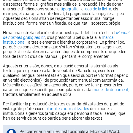
d’aspectes formals i gràfics més enllà de la redacció, i ha de donar
una sèrie d’indicacions sobre la
tipografia
i el
cos de la lletra
, els
marges, els paràgrafs i interlineat, la paginació o la capçalera i peu.
Aquestes decisions s’han de respectar per assolir una imatge
institucional formalment unificada, de qualitat i, sobretot, pròpia.
Hi ha una estreta relació entre aquesta part del llibre d’estil i el
Manual
de normes gràfiques
, d’ús prescriptiu pel que fa a la
marca
institucional
i altres elements d’identitat corporativa. En primer lloc,
perquè les consideracions que s’hi fan s’hi ajusten i, en segon lloc,
perquè s’hi estableixen característiques de components que queden
fora de l’àmbit d’ús del Manual i, per tant, el complementen.
Aquests criteris són, doncs, d’aplicació general i sistemàtica als
textos que es generen a la Universitat de Barcelona, escrits en
qualsevol llengua, presentats en qualsevol suport (en format paper o
en versió electrònica) i de producció tant manual com automàtica.
Més enllà de les qüestions generals, però, convé tenir presents les
característiques específiques i singulars de cada
model de document
,
tractats àmpliament en aquesta obra.
Per facilitar la producció de textos estandarditzats des del punt de
vista gràfic, s’ofereixen
plantilles normalitzades
dels models
institucionals genèrics (amb capçalera personalitzada i sense), que
han de servir de punt de partida per elaborar els textos.
Per carregar plantilles institucionals al Microsoft Word,