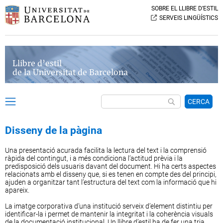
SOBRE EL LLIBRE D’ESTIL
SERVEIS LINGÜÍSTICS
Llibre d’estil
de la Universitat de Barcelona
CERCA
Disseny de la pàgina
Una presentació acurada facilita la lectura del text i la comprensió
ràpida del contingut, i a més condiciona l’actitud prèvia i la
predisposició dels usuaris davant del document. Hi ha certs aspectes
relacionats amb el disseny que, si es tenen en compte des del principi,
ajuden a organitzar tant l’estructura del text com la informació que hi
apareix.
La imatge corporativa d’una institució serveix d’element distintiu per
identificar-la i permet de mantenir la integritat i la coherència visuals
de la documentació institucional. Un llibre d’estil ha de fer una tria