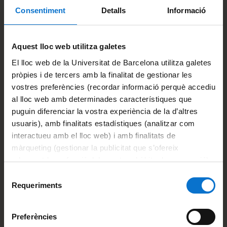
Consentiment
Detalls
Informació
Contacto
Contact
Aquest lloc web utilitza galetes
master.artimpres [at] ub.edu
El lloc web de la Universitat de Barcelona utilitza galetes
pròpies i de tercers amb la finalitat de gestionar les
Universitat de Barcelona | Facultat de Belles Arts |
vostres preferències (recordar informació perquè accediu
Departament d’Arts Visuals i Disseny Pau Gargallo, 4 · 08028
Barcelona
al lloc web amb determinades característiques que
puguin diferenciar la vostra experiència de la d’altres
usuaris), amb finalitats estadístiques (analitzar com
Un màster de
interactueu amb el lloc web) i amb finalitats de
màrqueting (gestionar la publicitat que s’ofereix
Un máster de
adequant-la en funció dels vostres hàbits de navegació).
Per obtenir més informació sobre les galetes podeu
Selecció
A master’s degree from
consultar la
Política de galetes del lloc web de la
Requeriments
de
Universitat de Barcelona
.
consentiment
Preferències