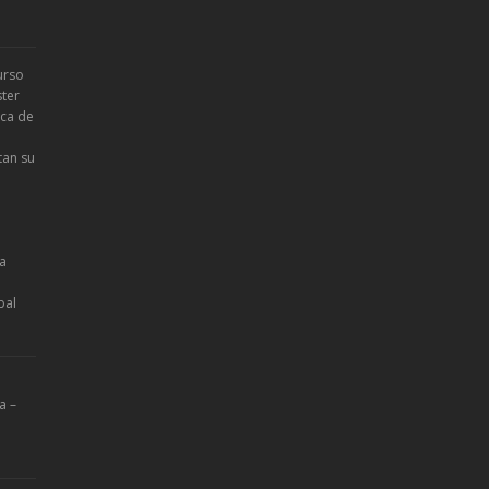
urso
ter
ica de
tan su
la
bal
a –