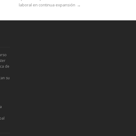
laboral en continua expansión
→
urso
ter
ica de
tan su
la
bal