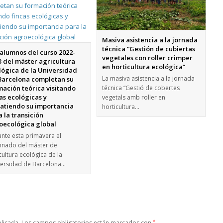
Masiva asistencia a la jornada
técnica “Gestión de cubiertas
 alumnos del curso 2022-
vegetales con roller crimper
3 del máster agricultura
en horticultura ecológica”
lógica de la Universidad
La masiva asistencia a la jornada
Barcelona completan su
mación teórica visitando
técnica “Gestió de cobertes
as ecológicas y
vegetals amb roller en
atiendo su importancia
horticultura…
 la transición
oecológica global
nte esta primavera el
mnado del máster de
cultura ecológica de la
ersidad de Barcelona…
*
licada.
Los campos obligatorios están marcados con