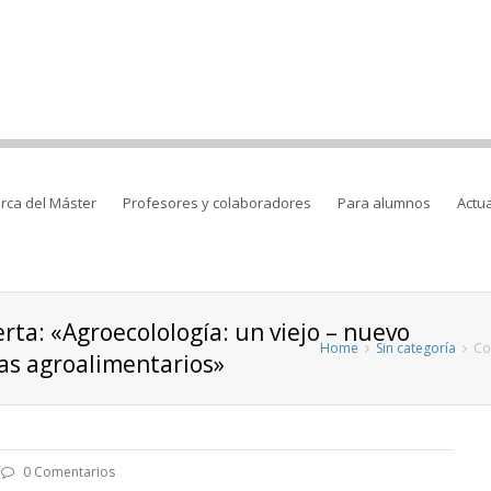
rca del Máster
Profesores y colaboradores
Para alumnos
Actu
rta: «Agroecolología: un viejo – nuevo
Home
Sin categoría
Co
as agroalimentarios»
0 Comentarios