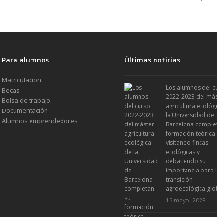
Para alumnos
Últimas noticias
Matriculación
Los alumnos del c
Becas
2022-2023 del más
Bolsa de trabajo
agricultura ecológ
Documentación
la Universidad de
Alumnos emprendedores
Barcelona comple
formación teórica
visitando fincas
ecológicas y
debatiendo su
importancia para 
transición
agroecológica glo
16 mayo, 2023