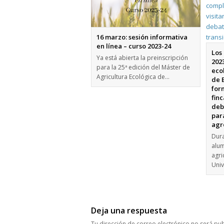
16 marzo: sesión informativa
en línea – curso 2023-24
Los
Ya está abierta la preinscripción
202
para la 25ª edición del Máster de
eco
Agricultura Ecológica de…
de 
for
finc
deb
para
agr
Dura
alu
agri
Univ
Deja una respuesta
Tu dirección de correo electrónico no será pub