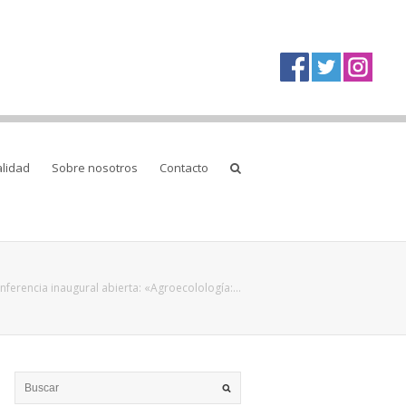
alidad
Sobre nosotros
Contacto
nferencia inaugural abierta: «Agroecolología:…