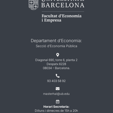
Departament d’Economia:
Secció d’Economia Pública

Diagonal 690, torre 6, planta 2
Despatx 6228
08034 – Barcelona.

93 403 58 92

masterhal@ub.edu

Horari Secretaria:
Dilluns i dimecres de 15h a 20h