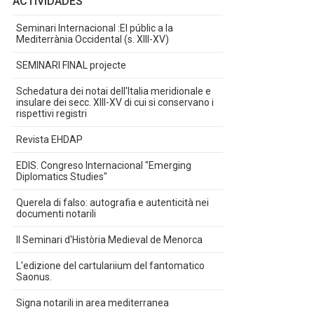
ACTIVIDADES
Seminari Internacional :El públic a la
Mediterrània Occidental (s. XIII-XV)
SEMINARI FINAL projecte
Schedatura dei notai dell'Italia meridionale e
insulare dei secc. XIII-XV di cui si conservano i
rispettivi registri
Revista EHDAP
EDIS. Congreso Internacional "Emerging
Diplomatics Studies"
Querela di falso: autografia e autenticità nei
documenti notarili
II Seminari d'Història Medieval de Menorca
L'edizione del cartulariium del fantomatico
Saonus.
Signa notarili in area mediterranea