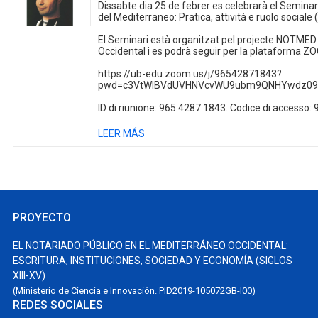
Dissabte dia 25 de febrer es celebrarà el Seminari I
del Mediterraneo: Pratica, attività e ruolo sociale (
El Seminari està organitzat pel projecte NOTMED. E
Occidental i es podrà seguir per la plataforma ZO
https://ub-edu.zoom.us/j/96542871843?
pwd=c3VtWlBVdUVHNVcvWU9ubm9QNHYwdz09
ID di riunione: 965 4287 1843. Codice di accesso:
LEER MÁS
PROYECTO
EL NOTARIADO PÚBLICO EN EL MEDITERRÁNEO OCCIDENTAL:
ESCRITURA, INSTITUCIONES, SOCIEDAD Y ECONOMÍA (SIGLOS
XIII-XV)
(Ministerio de Ciencia e Innovación. PID2019-105072GB-I00)
REDES SOCIALES