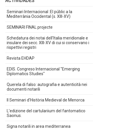
ACTIVIDADES
Seminari Internacional :El públic a la
Mediterrània Occidental (s. XIII-XV)
SEMINARI FINAL projecte
Schedatura dei notai dell'Italia meridionale e
insulare dei secc. XIII-XV di cui si conservano i
rispettivi registri
Revista EHDAP
EDIS. Congreso Internacional "Emerging
Diplomatics Studies"
Querela di falso: autografia e autenticità nei
documenti notarili
II Seminari d'Història Medieval de Menorca
L'edizione del cartulariium del fantomatico
Saonus.
Signa notarili in area mediterranea