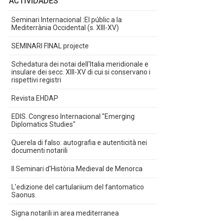
ACTIVIDADES
Seminari Internacional :El públic a la
Mediterrània Occidental (s. XIII-XV)
SEMINARI FINAL projecte
Schedatura dei notai dell'Italia meridionale e
insulare dei secc. XIII-XV di cui si conservano i
rispettivi registri
Revista EHDAP
EDIS. Congreso Internacional "Emerging
Diplomatics Studies"
Querela di falso: autografia e autenticità nei
documenti notarili
II Seminari d'Història Medieval de Menorca
L'edizione del cartulariium del fantomatico
Saonus.
Signa notarili in area mediterranea