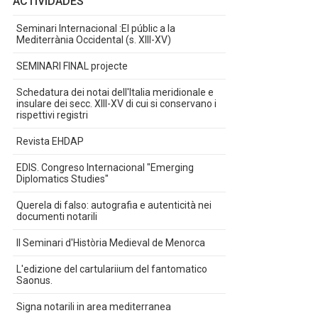
ACTIVIDADES
Seminari Internacional :El públic a la
Mediterrània Occidental (s. XIII-XV)
SEMINARI FINAL projecte
Schedatura dei notai dell'Italia meridionale e
insulare dei secc. XIII-XV di cui si conservano i
rispettivi registri
Revista EHDAP
EDIS. Congreso Internacional "Emerging
Diplomatics Studies"
Querela di falso: autografia e autenticità nei
documenti notarili
II Seminari d'Història Medieval de Menorca
L'edizione del cartulariium del fantomatico
Saonus.
Signa notarili in area mediterranea