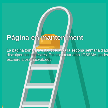
Pàgina en manteniment
La pàgina tornarà a estar operativa la segona setmana d'ag
disculpeu les molèsties. Per contactar amb l'OSSMA, pode
escriure a ossma@ub.edu