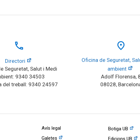
local_phone
place
Oficina de Seguretat, Salu
Directori
e Seguretat, Salut i Medi 
ambient
bient: 9340 34503
Adolf Florensa, 
 del treball: 9340 24597
08028, Barcelon
Avís legal
Botiga UB
Galetes
Edicions UB