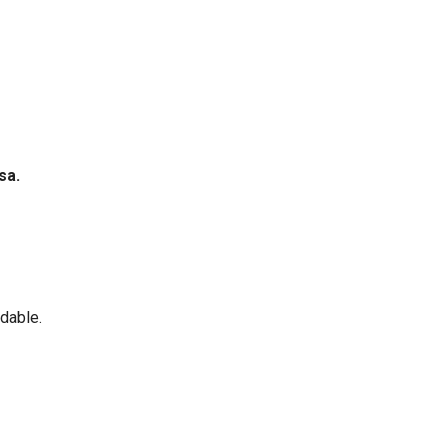
sa.
dable.