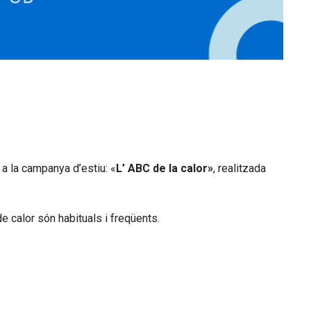
 a la campanya d’estiu: «
L’ ABC de la calor»
, realitzada
e calor són habituals i freqüents.