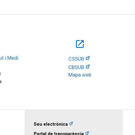
open_in_new
t i Medi 
CSSUB
CBSUB
8
Mapa web
a
Seu electrònica
Portal de transparència