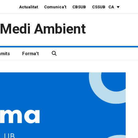
Actualitat
Comunica’t
CBSUB
CSSUB
CA
i Medi Ambient
àmits
Forma’t