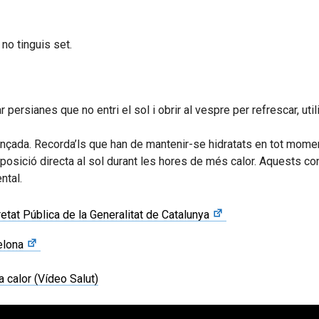
 no tinguis set.
r persianes que no entri el sol i obrir al vespre per refrescar, util
vançada. Recorda’ls que han de mantenir-se hidratats en tot mome
’exposició directa al sol durant les hores de més calor. Aquests 
ntal.
etat Pública de la Generalitat de Catalunya
elona
 calor (Vídeo Salut)