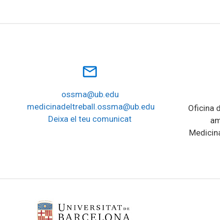
mail_outline
ossma@ub.edu
medicinadeltreball.ossma@ub.edu
Oficina d
Deixa el teu comunicat
am
Medicina