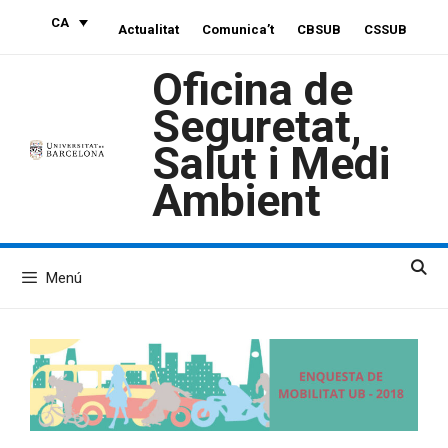
Vés
CA
Actualitat
Comunica’t
CBSUB
CSSUB
al
contingut
Oficina de
Seguretat,
Salut i Medi
Ambient
Menú