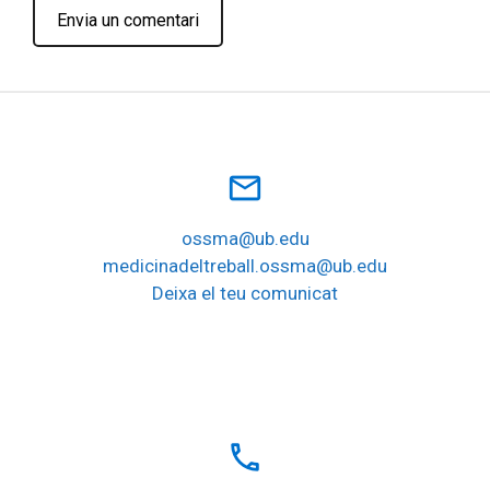
mail_outline
ossma@ub.edu
medicinadeltreball.ossma@ub.edu
Deixa el teu comunicat
local_phone