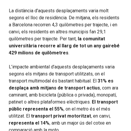
La distància d’aquests desplaçaments varia molt
segons el lloc de residència. De mitjana, els residents
a Barcelona recorren 4,3 quilòmetres per trajecte, i en
canvi, els residents en altres municipis fan 29,1
quilòmetres per trajecte. Per tant,
la comunitat
universitària recorre al llarg de tot un any gairebé
429 milions de quilòmetres
.
L’impacte ambiental d’aquests desplaçaments varia
segons els mitjans de transport utilitzats, on el
transport multimodal és bastant habitual. El
31% es
desplaça amb mitjans de transport actius
, com ara
caminant, amb bicicleta (pública o privada), monopatí,
patinet o altres plataformes elèctriques.
El transport
públic representa el 55%
, on el metro és el més
utilitzat. El
transport privat motoritzat
, en canvi,
representa el 14%
, amb un major ús del cotxe en
comparació amb la moto.