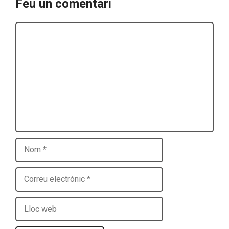
Feu un comentari
Comentari
Nom
Correu
electrònic
Lloc
web