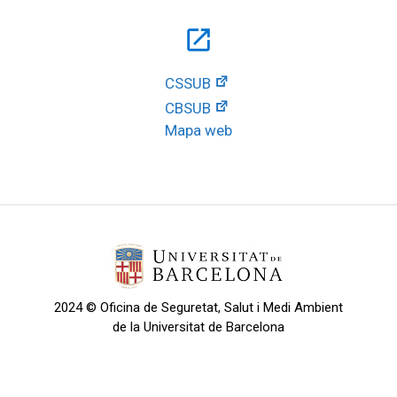
open_in_new
CSSUB
CBSUB
Mapa web
2024 © Oficina de Seguretat, Salut i Medi Ambient
de la Universitat de Barcelona