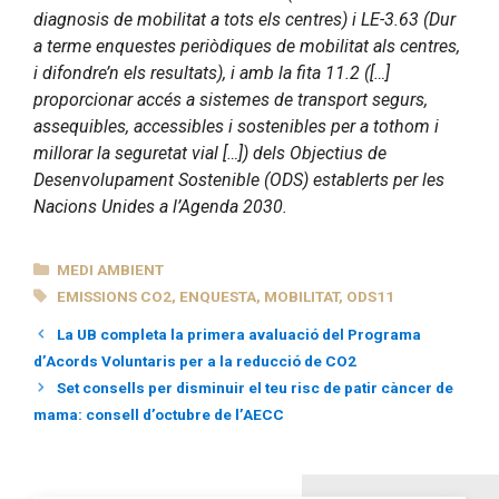
diagnosis de mobilitat a tots els centres) i LE-3.63 (Dur
a terme enquestes periòdiques de mobilitat als centres,
i difondre’n els resultats), i amb la fita 11.2 ([…]
proporcionar accés a sistemes de transport segurs,
assequibles, accessibles i sostenibles per a tothom i
millorar la seguretat vial […]) dels Objectius de
Desenvolupament Sostenible (ODS) establerts per les
Nacions Unides a l’Agenda 2030.
CATEGORIES
MEDI AMBIENT
ETIQUETES
EMISSIONS CO2
,
ENQUESTA
,
MOBILITAT
,
ODS11
La UB completa la primera avaluació del Programa
d’Acords Voluntaris per a la reducció de CO2
Set consells per disminuir el teu risc de patir càncer de
mama: consell d’octubre de l’AECC