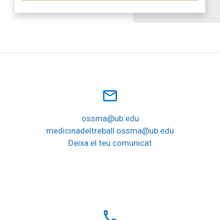
mail_outline
ossma@ub.edu
medicinadeltreball.ossma@ub.edu
Deixa el teu comunicat
local_phone