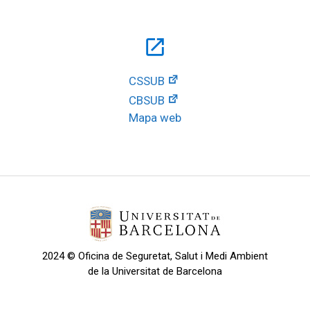
open_in_new
CSSUB
CBSUB
Mapa web
2024 © Oficina de Seguretat, Salut i Medi Ambient
de la Universitat de Barcelona