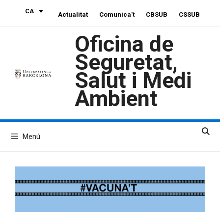
Vés
CA
Actualitat
Comunica’t
CBSUB
CSSUB
al
contingut
Oficina de
Seguretat,
Salut i Medi
Ambient
Menú