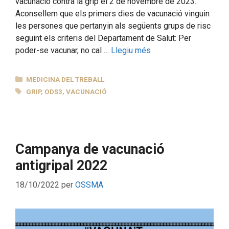
vacunació contra la grip el 2 de novembre de 2023.
Aconsellem que els primers dies de vacunació vinguin
les persones que pertanyin als següents grups de risc
seguint els criteris del Departament de Salut: Per
poder-se vacunar, no cal …
Llegiu més
CATEGORIES
MEDICINA DEL TREBALL
ETIQUETES
GRIP
,
ODS3
,
VACUNACIÓ
Campanya de vacunació
antigripal 2022
18/10/2022
per
OSSMA