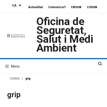
Vés
CA
Actualitat
Comunica’t
CBSUB
CSSUB
al
contingut
Oficina de
Seguretat,
Salut i Medi
Ambient
Menú
OSSMA
/
grip
grip