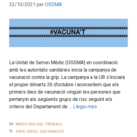
22/10/2021
per
OSSMA
La Unitat de Servei Mèdic (OSSMA) en coordinació
amb les autoritats sanitàries inicia la campanya de
vacunació contra la grip. La campanya a la UB s’iniciarà
el proper dimarts 26 d’octubre i aconsellem que els
primers dies de vacunació vinguin les persones que
pertanyin als següents grups de risc seguint els
criteris del Departament de …
Llegiu més
CATEGORIES
MEDICINA DEL TREBALL
ETIQUETES
GRIP
,
ODS3
,
VACUNACIÓ