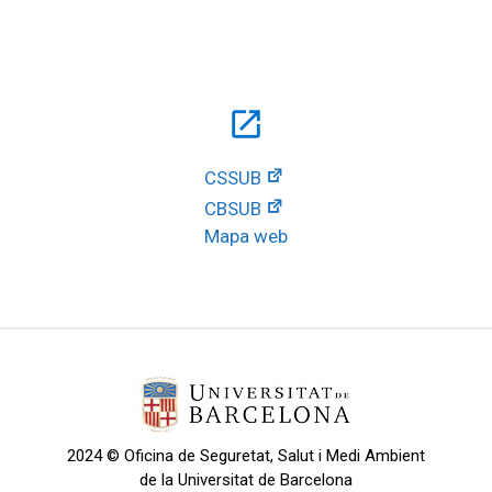
open_in_new
CSSUB
CBSUB
Mapa web
2024 © Oficina de Seguretat, Salut i Medi Ambient
de la Universitat de Barcelona