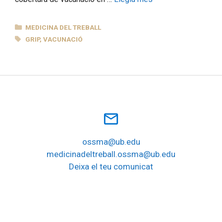
CATEGORIES
MEDICINA DEL TREBALL
ETIQUETES
GRIP
,
VACUNACIÓ
mail_outline
ossma@ub.edu
medicinadeltreball.ossma@ub.edu
Deixa el teu comunicat