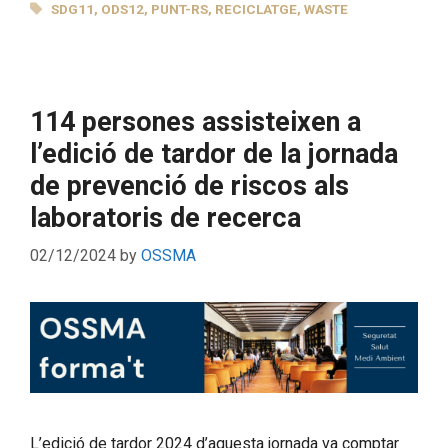
TAGS
SDG11
,
ODS12
,
PUNT-RS
,
RECICLATGE
,
WASTE
114 persones assisteixen a
l’edició de tardor de la jornada
de prevenció de riscos als
laboratoris de recerca
02/12/2024
by
OSSMA
L’edició de tardor 2024 d’aquesta jornada va comptar