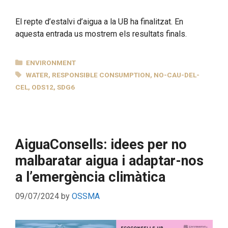
El repte d’estalvi d’aigua a la UB ha finalitzat. En
aquesta entrada us mostrem els resultats finals.
CATEGORIES
ENVIRONMENT
TAGS
WATER
,
RESPONSIBLE CONSUMPTION
,
NO-CAU-DEL-
CEL
,
ODS12
,
SDG6
AiguaConsells: idees per no
malbaratar aigua i adaptar-nos
a l’emergència climàtica
09/07/2024
by
OSSMA