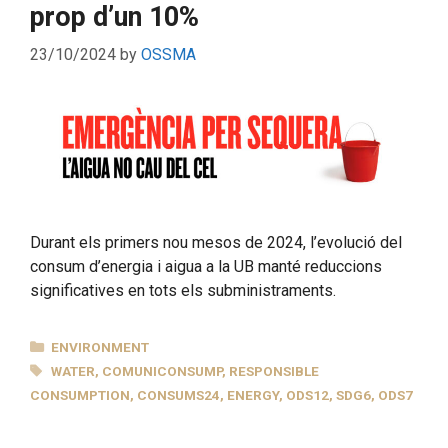
prop d’un 10%
23/10/2024
by
OSSMA
Durant els primers nou mesos de 2024, l’evolució del
consum d’energia i aigua a la UB manté reduccions
significatives en tots els subministraments.
CATEGORIES
ENVIRONMENT
TAGS
WATER
,
COMUNICONSUMP
,
RESPONSIBLE
CONSUMPTION
,
CONSUMS24
,
ENERGY
,
ODS12
,
SDG6
,
ODS7