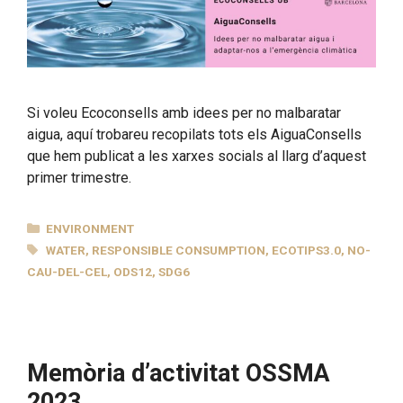
Si voleu Ecoconsells amb idees per no malbaratar
aigua, aquí trobareu recopilats tots els AiguaConsells
que hem publicat a les xarxes socials al llarg d’aquest
primer trimestre.
CATEGORIES
ENVIRONMENT
TAGS
WATER
,
RESPONSIBLE CONSUMPTION
,
ECOTIPS3.0
,
NO-
CAU-DEL-CEL
,
ODS12
,
SDG6
Memòria d’activitat OSSMA
2023