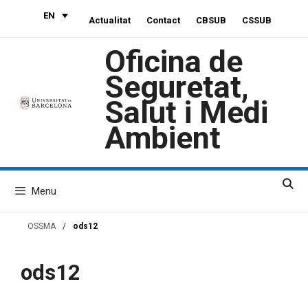
Skip
EN
Actualitat
Contact
CBSUB
CSSUB
to
content
Oficina de
Seguretat,
Salut i Medi
Ambient
Menu
OSSMA
/
ods12
ods12