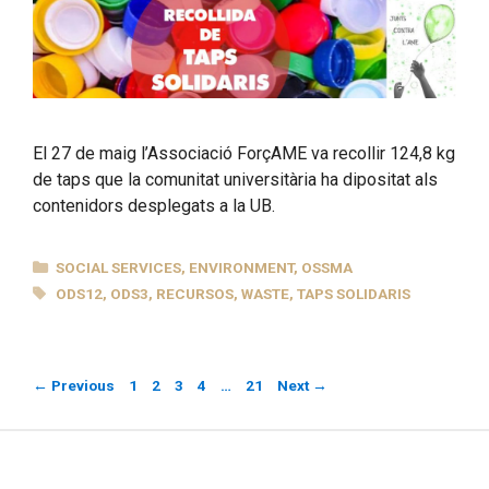
El 27 de maig l’Associació ForçAME va recollir 124,8 kg
de taps que la comunitat universitària ha dipositat als
contenidors desplegats a la UB.
CATEGORIES
SOCIAL SERVICES
,
ENVIRONMENT
,
OSSMA
TAGS
ODS12
,
ODS3
,
RECURSOS
,
WASTE
,
TAPS SOLIDARIS
Page
Page
Page
Page
Page
←
Previous
1
2
3
4
…
21
Next
→