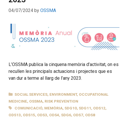
04/07/2024
by
OSSMA
L’OSSMA publica la cinquena memòria d’activitat, on es
recullen les principals actuacions i projectes que es
van dur a terme al llarg de l’any 2023.
CATEGORIES
SOCIAL SERVICES
,
ENVIRONMENT
,
OCCUPATIONAL
MEDICINE
,
OSSMA
,
RISK PREVENTION
TAGS
COMUNICACIÓ
,
MEMÒRIA
,
SDG10
,
SDG11
,
ODS12
,
ODS13
,
ODS15
,
ODS3
,
ODS4
,
SDG6
,
ODS7
,
ODS8