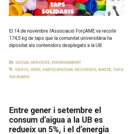
El 14 de novembre l’Associació ForçAME va recollir
174,5 kg de taps que la comunitat universitària ha
dipositat als contenidors desplegats a la UB.
CATEGORIES
SOCIAL SERVICES
,
ENVIRONMENT
TAGS
ODS12
,
ODS3
,
PARTICIPATION
,
RECURSOS
,
WASTE
,
TAPS
SOLIDARIS
Entre gener i setembre el
consum d’aigua a la UB es
redueix un 5%, i el d’energia