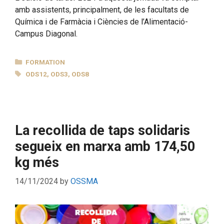
amb assistents, principalment, de les facultats de
Química i de Farmàcia i Ciències de l’Alimentació-
Campus Diagonal.
CATEGORIES
FORMATION
TAGS
ODS12
,
ODS3
,
ODS8
La recollida de taps solidaris
segueix en marxa amb 174,50
kg més
14/11/2024
by
OSSMA