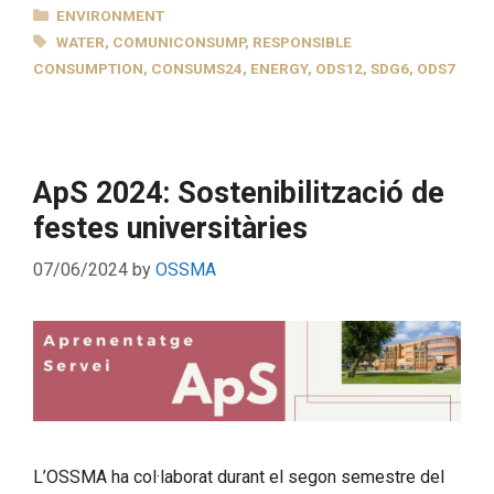
CATEGORIES
ENVIRONMENT
TAGS
WATER
,
COMUNICONSUMP
,
RESPONSIBLE
CONSUMPTION
,
CONSUMS24
,
ENERGY
,
ODS12
,
SDG6
,
ODS7
ApS 2024: Sostenibilització de
festes universitàries
07/06/2024
by
OSSMA
L’OSSMA ha col·laborat durant el segon semestre del