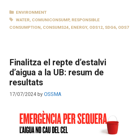
CATEGORIES
ENVIRONMENT
TAGS
WATER
,
COMUNICONSUMP
,
RESPONSIBLE
CONSUMPTION
,
CONSUMS24
,
ENERGY
,
ODS12
,
SDG6
,
ODS7
Finalitza el repte d’estalvi
d’aigua a la UB: resum de
resultats
17/07/2024
by
OSSMA