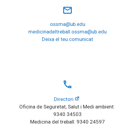
mail_outline
ossma@ub.edu
medicinadeltreball.ossma@ub.edu
Deixa el teu comunicat
local_phone
Directori
Oficina de Seguretat, Salut i Medi ambient: 
9340 34503
Medicina del treball: 9340 24597