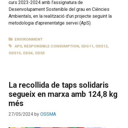
curs 2023-2024 amb l’assignatura de
Desenvolupament Sostenible del grau en Ciències
Ambientals, en la realització d’un projecte seguint la
metodologia d’aprenentatge servei (ApS).
CATEGORIES
ENVIRONMENT
TAGS
APS
,
RESPONSIBLE CONSUMPTION
,
SDG11
,
ODS12
,
ODS13
,
ODS4
,
ODS5
La recollida de taps solidaris
segueix en marxa amb 124,8 kg
més
27/05/2024
by
OSSMA