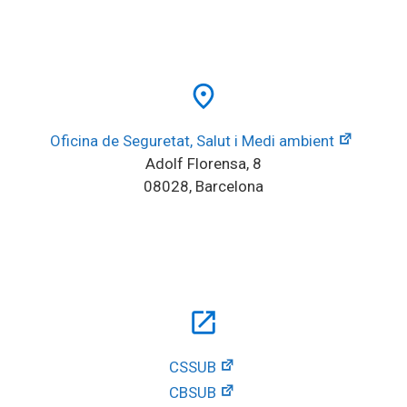
place
Oficina de Seguretat, Salut i Medi ambient
Adolf Florensa, 8
08028, Barcelona
open_in_new
CSSUB
CBSUB