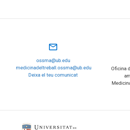
mail_outline
ossma@ub.edu
medicinadeltreball.ossma@ub.edu
Oficina d
Deixa el teu comunicat
am
Medicina