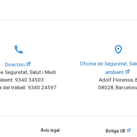
local_phone
place
Oficina de Seguretat, Salu
Directori
e Seguretat, Salut i Medi 
ambient
bient: 9340 34503
Adolf Florensa, 
 del treball: 9340 24597
08028, Barcelon
Avís legal
Botiga UB