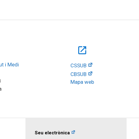
open_in_new
t i Medi 
CSSUB
CBSUB
8
Mapa web
a
Seu electrònica