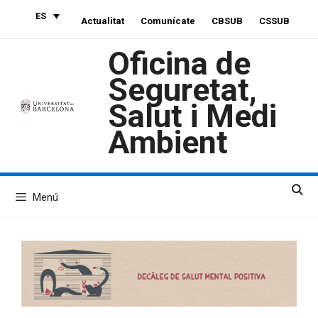
Saltar
ES
Actualitat
Comunícate
CBSUB
CSSUB
al
contenido
Oficina de
Seguretat,
Salut i Medi
Ambient
Menú