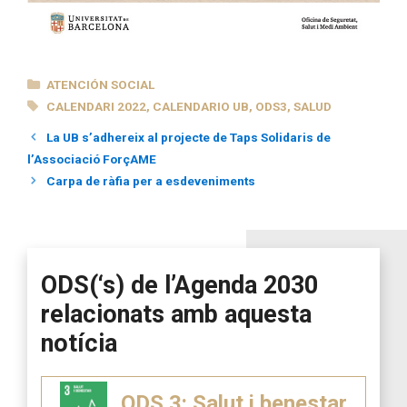
CATEGORÍAS
ATENCIÓN SOCIAL
ETIQUETAS
CALENDARI 2022
,
CALENDARIO UB
,
ODS3
,
SALUD
La UB s’adhereix al projecte de Taps Solidaris de
l’Associació ForçAME
Carpa de ràfia per a esdeveniments
ODS(‘s) de l’Agenda 2030
relacionats amb aquesta
notícia
ODS 3: Salut i benestar