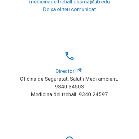
medicinadeltreball.ossma@ub.edu
Deixa el teu comunicat
local_phone
Directori
Oficina de Seguretat, Salut i Medi ambient: 
9340 34503
Medicina del treball: 9340 24597