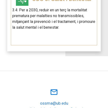
3.4: Per a 2030, reduir en un terç la mortalitat
prematura per malalties no transmissibles,
mitjançant la prevenció i el tractament, i promoure
la salut mental i el benestar.
mail_outline
ossma@ub.edu