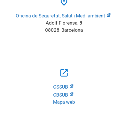
place
Oficina de Seguretat, Salut i Medi ambient
Adolf Florensa, 8
08028, Barcelona
open_in_new
CSSUB
CBSUB
Mapa web