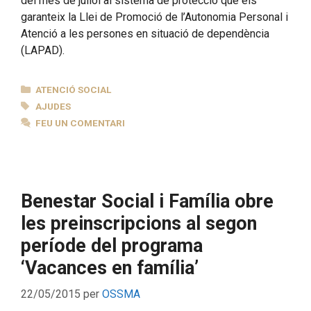
del mes de juliol al sistema de protecció que els
garanteix la Llei de Promoció de l’Autonomia Personal i
Atenció a les persones en situació de dependència
(LAPAD).
CATEGORIES
ATENCIÓ SOCIAL
ETIQUETES
AJUDES
FEU UN COMENTARI
Benestar Social i Família obre
les preinscripcions al segon
període del programa
‘Vacances en família’
22/05/2015
per
OSSMA