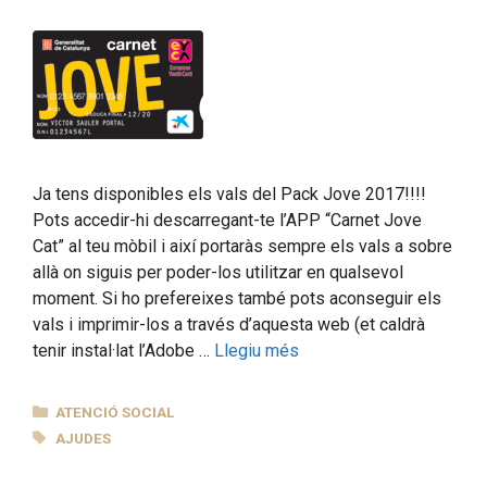
Ja tens disponibles els vals del Pack Jove 2017!!!!
Pots accedir-hi descarregant-te l’APP “Carnet Jove
Cat” al teu mòbil i així portaràs sempre els vals a sobre
allà on siguis per poder-los utilitzar en qualsevol
moment. Si ho prefereixes també pots aconseguir els
vals i imprimir-los a través d’aquesta web (et caldrà
tenir instal·lat l’Adobe …
Llegiu més
CATEGORIES
ATENCIÓ SOCIAL
ETIQUETES
AJUDES