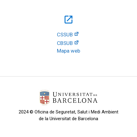
open_in_new
CSSUB
CBSUB
Mapa web
2024 © Oficina de Seguretat, Salut i Medi Ambient
de la Universitat de Barcelona