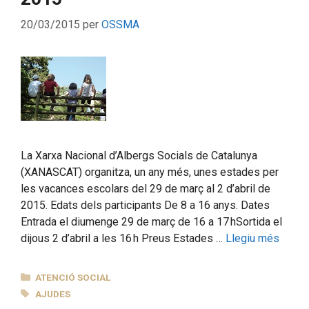
20/03/2015
per
OSSMA
La Xarxa Nacional d’Albergs Socials de Catalunya
(XANASCAT) organitza, un any més, unes estades per
les vacances escolars del 29 de març al 2 d’abril de
2015. Edats dels participants De 8 a 16 anys. Dates
Entrada el diumenge 29 de març de 16 a 17 hSortida el
dijous 2 d’abril a les 16 h Preus Estades …
Llegiu més
CATEGORIES
ATENCIÓ SOCIAL
ETIQUETES
AJUDES