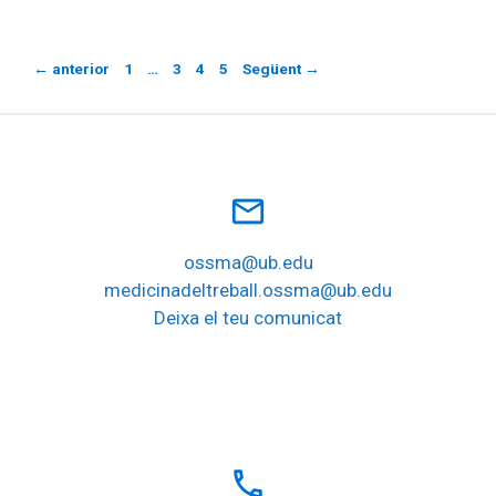
Pàgina
Pàgina
Pàgina
Pàgina
←
anterior
1
…
3
4
5
Següent
→
mail_outline
ossma@ub.edu
medicinadeltreball.ossma@ub.edu
Deixa el teu comunicat
local_phone