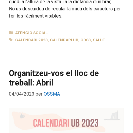
quedi a l’altura de la vista i a la distància d’un braç.
No us descuideu de regular la mida dels caràcters per
fer-los fàcilment visibles.
CATEGORIES
ATENCIÓ SOCIAL
ETIQUETES
CALENDARI 2023
,
CALENDARI UB
,
ODS3
,
SALUT
Organitzeu-vos el lloc de
treball: Abril
04/04/2023
per
OSSMA