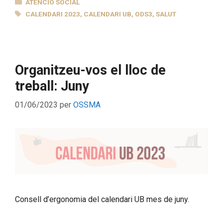
CATEGORIES
ATENCIÓ SOCIAL
ETIQUETES
CALENDARI 2023
,
CALENDARI UB
,
ODS3
,
SALUT
Organitzeu-vos el lloc de
treball: Juny
01/06/2023
per
OSSMA
Consell d’ergonomia del calendari UB mes de juny.