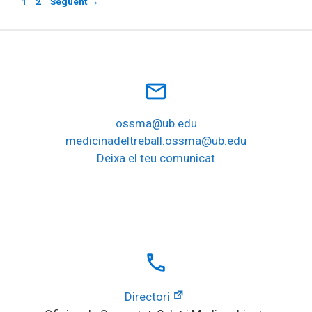
Pàgina
Pàgina
1
2
Següent
→
mail_outline
ossma@ub.edu
medicinadeltreball.ossma@ub.edu
Deixa el teu comunicat
local_phone
Directori