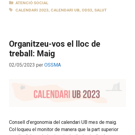
CATEGORIES
ATENCIÓ SOCIAL
ETIQUETES
CALENDARI 2023
,
CALENDARI UB
,
ODS3
,
SALUT
Organitzeu-vos el lloc de
treball: Maig
02/05/2023
per
OSSMA
Consell d’ergonomia del calendari UB mes de maig.
Col·loqueu el monitor de manera que la part superior