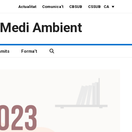
Actualitat
Comunica’t
CBSUB
CSSUB
CA
i Medi Ambient
àmits
Forma’t