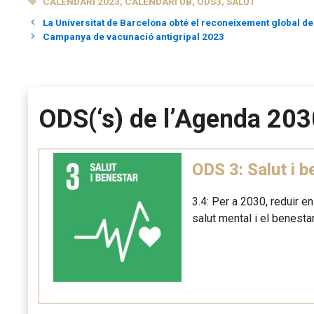
ETIQUETES
CALENDARI 2023
,
CALENDARI UB
,
ODS3
,
SALUT
La Universitat de Barcelona obté el reconeixement global de 
Campanya de vacunació antigripal 2023
ODS(‘s) de l’Agenda 203
ODS 3: Salut i b
3.4: Per a 2030, reduir e
salut mental i el benestar