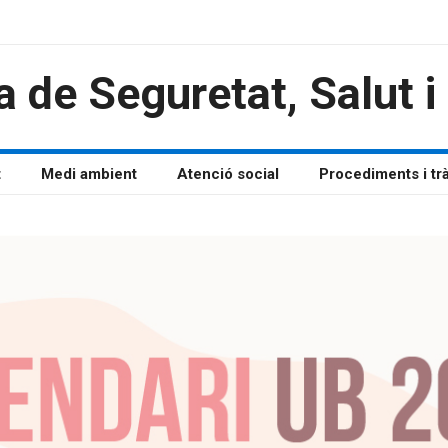
a de Seguretat, Salut 
t
Medi ambient
Atenció social
Procediments i tr