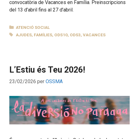
convocatòria de Vacances en Família. Preinscripcions
del 13 d’abril fins al 27 d’abril.
CATEGORIES
ATENCIÓ SOCIAL
ETIQUETES
AJUDES
,
FAMÍLIES
,
ODS10
,
ODS3
,
VACANCES
L’Estiu és Teu 2026!
23/02/2026
per
OSSMA