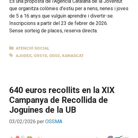
És una proposta de l’Agència Catalana de la Joventut
que organitza colònies d’estiu per a nens, nenes i joves
de 5 a 16 anys que vulguin aprendre i divertir-se.
Inscripcions a partir del 23 de febrer de 2026.
Sense sorteig de places, reserva directa.
CATEGORIES
ATENCIÓ SOCIAL
ETIQUETES
AJUDES
,
ODS10
,
ODS3
,
XANASCAT
640 euros recollits en la XIX
Campanya de Recollida de
Joguines de la UB
03/02/2026
per
OSSMA