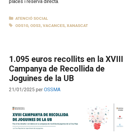
places i reserva directa.
CATEGORIES
ATENCIÓ SOCIAL
ETIQUETES
ODS10
,
ODS3
,
VACANCES
,
XANASCAT
1.095 euros recollits en la XVIII
Campanya de Recollida de
Joguines de la UB
21/01/2025
per
OSSMA