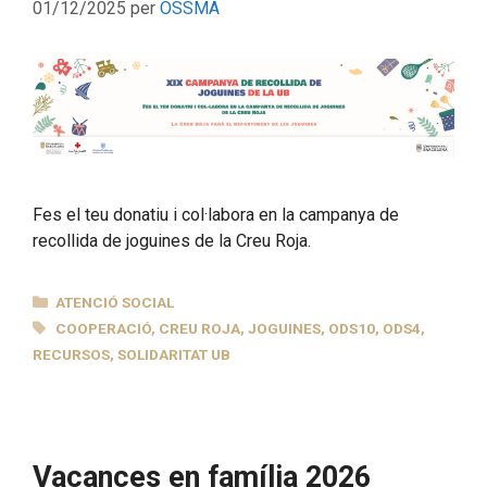
01/12/2025
per
OSSMA
Fes el teu donatiu i col·labora en la campanya de
recollida de joguines de la Creu Roja.
CATEGORIES
ATENCIÓ SOCIAL
ETIQUETES
COOPERACIÓ
,
CREU ROJA
,
JOGUINES
,
ODS10
,
ODS4
,
RECURSOS
,
SOLIDARITAT UB
Vacances en família 2026