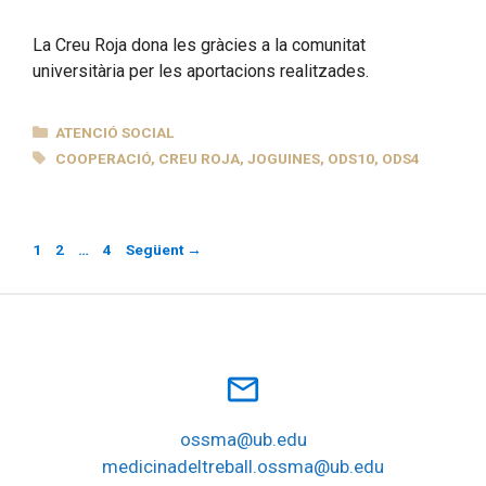
La Creu Roja dona les gràcies a la comunitat
universitària per les aportacions realitzades.
CATEGORIES
ATENCIÓ SOCIAL
ETIQUETES
COOPERACIÓ
,
CREU ROJA
,
JOGUINES
,
ODS10
,
ODS4
Pàgina
Pàgina
Pàgina
1
2
…
4
Següent
→
mail_outline
ossma@ub.edu
medicinadeltreball.ossma@ub.edu