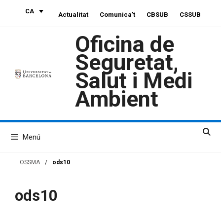
Vés
CA
Actualitat
Comunica’t
CBSUB
CSSUB
al
contingut
Oficina de
Seguretat,
Salut i Medi
Ambient
Menú
OSSMA
/
ods10
ods10