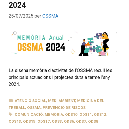
2024
25/07/2025
per
OSSMA
La sisena memòria d’activitat de l’OSSMA recull les
principals actuacions i projectes duts a terme l’any
2024.
CATEGORIES
ATENCIÓ SOCIAL
,
MEDI AMBIENT
,
MEDICINA DEL
TREBALL
,
OSSMA
,
PREVENCIÓ DE RISCOS
ETIQUETES
COMUNICACIÓ
,
MEMÒRIA
,
ODS10
,
ODS11
,
ODS12
,
ODS13
,
ODS15
,
ODS17
,
ODS3
,
ODS6
,
ODS7
,
ODS8