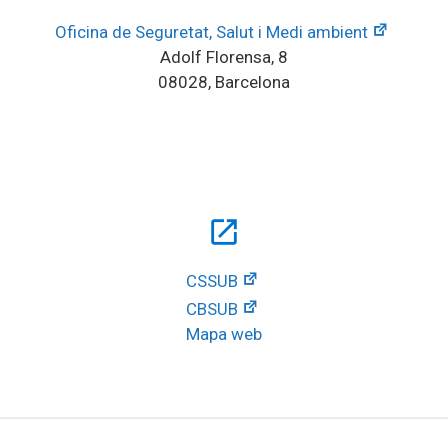
Oficina de Seguretat, Salut i Medi ambient
Adolf Florensa, 8
08028, Barcelona
open_in_new
CSSUB
CBSUB
Mapa web