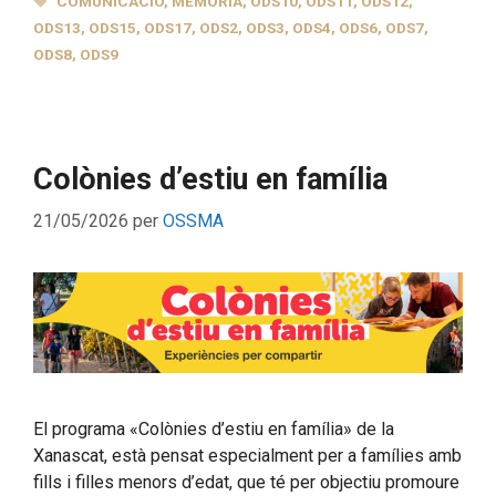
COMUNICACIÓ
,
MEMÒRIA
,
ODS10
,
ODS11
,
ODS12
,
ODS13
,
ODS15
,
ODS17
,
ODS2
,
ODS3
,
ODS4
,
ODS6
,
ODS7
,
ODS8
,
ODS9
Colònies d’estiu en família
21/05/2026
per
OSSMA
El programa «Colònies d’estiu en família» de la
Xanascat, està pensat especialment per a famílies amb
fills i filles menors d’edat, que té per objectiu promoure