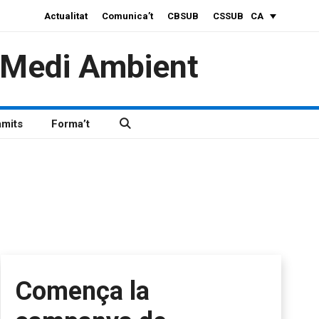
Actualitat
Comunica’t
CBSUB
CSSUB
CA
i Medi Ambient
àmits
Forma’t
Comença la