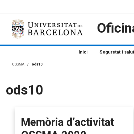
Vés
al
contingut
Oficin
Inici
Seguretat i salu
OSSMA
/
ods10
ods10
Memòria d’activitat