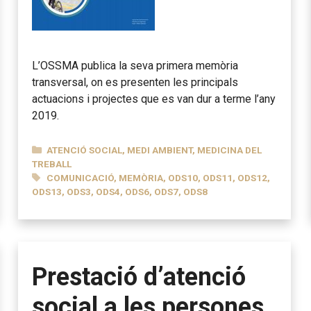
L’OSSMA publica la seva primera memòria
transversal, on es presenten les principals
actuacions i projectes que es van dur a terme l’any
2019.
CATEGORIES
ATENCIÓ SOCIAL
,
MEDI AMBIENT
,
MEDICINA DEL
TREBALL
ETIQUETES
COMUNICACIÓ
,
MEMÒRIA
,
ODS10
,
ODS11
,
ODS12
,
ODS13
,
ODS3
,
ODS4
,
ODS6
,
ODS7
,
ODS8
Prestació d’atenció
social a les persones