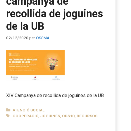
campanya de
recollida de joguines
de la UB
02/12/2020
per
OSSMA
XIV Campanya de recollida de joguines de la UB
CATEGORIES
ATENCIÓ SOCIAL
ETIQUETES
COOPERACIÓ
,
JOGUINES
,
ODS10
,
RECURSOS