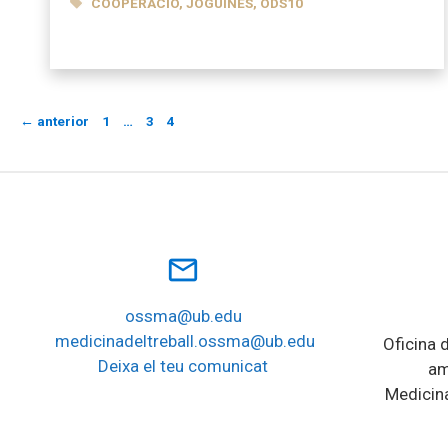
ETIQUETES
COOPERACIÓ
,
JOGUINES
,
ODS10
Pàgina
Pàgina
Pàgina
←
anterior
1
…
3
4
mail_outline
ossma@ub.edu
medicinadeltreball.ossma@ub.edu
Oficina d
Deixa el teu comunicat
am
Medicina