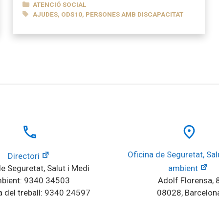
CATEGORIES
ATENCIÓ SOCIAL
ETIQUETES
AJUDES
,
ODS10
,
PERSONES AMB DISCAPACITAT
local_phone
place
Oficina de Seguretat, Salu
Directori
e Seguretat, Salut i Medi 
ambient
bient: 9340 34503
Adolf Florensa, 
 del treball: 9340 24597
08028, Barcelon