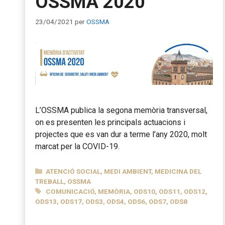
OSSMA 2020
23/04/2021
per
OSSMA
L’OSSMA publica la segona memòria transversal,
on es presenten les principals actuacions i
projectes que es van dur a terme l’any 2020, molt
marcat per la COVID-19.
CATEGORIES
ATENCIÓ SOCIAL
,
MEDI AMBIENT
,
MEDICINA DEL
TREBALL
,
OSSMA
ETIQUETES
COMUNICACIÓ
,
MEMÒRIA
,
ODS10
,
ODS11
,
ODS12
,
ODS13
,
ODS17
,
ODS3
,
ODS4
,
ODS6
,
ODS7
,
ODS8