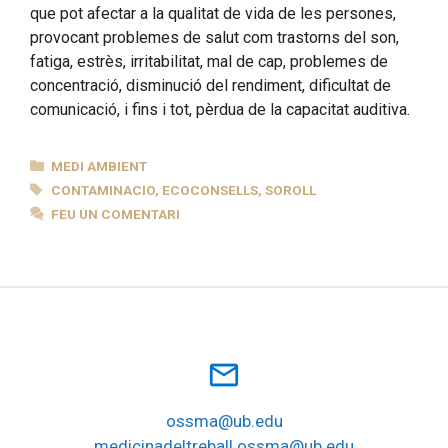
que pot afectar a la qualitat de vida de les persones,
provocant problemes de salut com trastorns del son,
fatiga, estrès, irritabilitat, mal de cap, problemes de
concentració, disminució del rendiment, dificultat de
comunicació, i fins i tot, pèrdua de la capacitat auditiva.
CATEGORIES
MEDI AMBIENT
ETIQUETES
CONTAMINACIO
,
ECOCONSELLS
,
SOROLL
FEU UN COMENTARI
mail_outline
ossma@ub.edu
medicinadeltreball.ossma@ub.edu