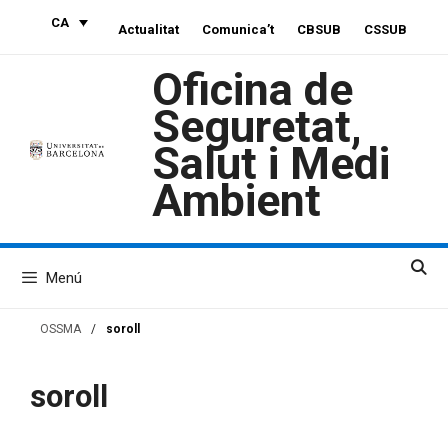
Vés
CA
Actualitat
Comunica’t
CBSUB
CSSUB
al
contingut
Oficina de
Seguretat,
Salut i Medi
Ambient
Menú
OSSMA
/
soroll
soroll