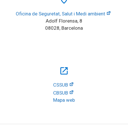
Oficina de Seguretat, Salut i Medi ambient
Adolf Florensa, 8
08028, Barcelona
open_in_new
CSSUB
CBSUB
Mapa web