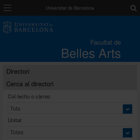
Navegació
toolb
Universitat de Barcelona
La Facultat
Facultat de
Belles Arts
Estudis
Directori
Recerca
Cerca al directori
Internacional
Col·lectiu o càrrec
Serveis
Unitat
Sistema de qualitat