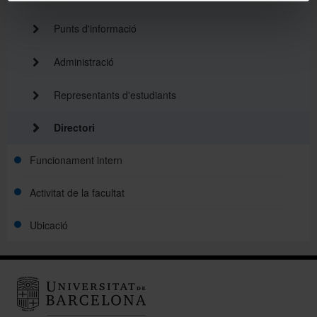
Punts d'informació
Administració
Representants d'estudiants
Directori
Funcionament intern
Activitat de la facultat
Ubicació