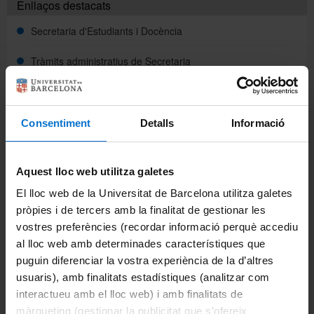
Enllaços destacats
Secretaria d'Estudiants i Docència
Tràmits administratius de Secretaria
Calendari acadèmic
Sistema de qualitat
Consentiment
Detalls
Informació
Normatives
Aquest lloc web utilitza galetes
Pla d'acció tutorial
El lloc web de la Universitat de Barcelona utilitza galetes
pròpies i de tercers amb la finalitat de gestionar les
Reserva d'espais
vostres preferències (recordar informació perquè accediu
Oficina d'Afers Generals
al lloc web amb determinades característiques que
puguin diferenciar la vostra experiència de la d’altres
Lloguer d'espais
usuaris), amb finalitats estadístiques (analitzar com
interactueu amb el lloc web) i amb finalitats de
Escola d'Idiomes Moderns
màrqueting (gestionar la publicitat que s’ofereix