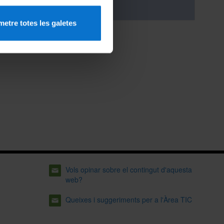
Web Ateneu
etre totes les galetes
Vols opinar sobre el contingut d'aquesta
web?
Queixes i suggeriments per a l'Àrea TIC