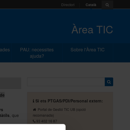
Català
Directori
Àrea TIC
dades
PAU: necessites
Sobre l'Àrea TIC
ajuda?
 de
Si ets PTGAS/PDI/Personal extern:
ys
Portal de Gestió TIC UB
(opció
tàtils
, que
recomanada)
93 402 16 87
pau@ub.edu