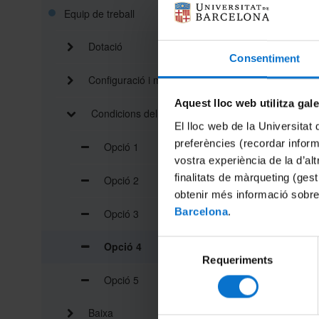
Equip de treball
Dotació
Consentiment
Configuració i manteniment
Aquest lloc web utilitza gal
Condicions del manteniment
El lloc web de la Universitat 
preferències (recordar infor
Opció 1
vostra experiència de la d’al
finalitats de màrqueting (gest
Opció 2
obtenir més informació sobre
Barcelona
.
Opció 3
Selecció
Opció 4
Requeriments
de
consentiment
Opció 5
Baixa