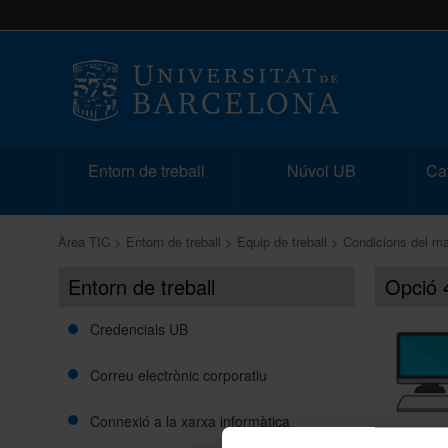
Entorn de treball
Núvol UB
Cat
Àrea TIC
Entorn de treball
Equip de treball
Condicions del m
Entorn de treball
Opció 
Credencials UB
Correu electrònic corporatiu
Connexió a la xarxa informàtica