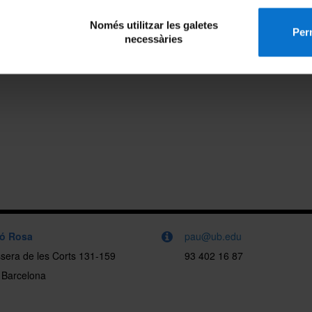
Només utilitzar les galetes
Perm
necessàries
ló Rosa
pau@ub.edu
sera de les Corts 131-159
93 402 16 87
 Barcelona