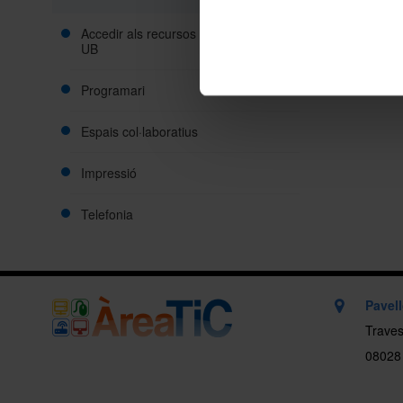
Accedir als recursos des de fora de la
UB
Programari
Espais col·laboratius
Impressió
Telefonia
Pavel
Traves
08028