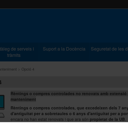
àleg de serveis i
Suport a la Docència
Seguretat de les 
tràmits
anteniment
Opció 4
4
Rèntings o compres controlades no renovats amb extensió
manteniment
Rèntings o compres controlades, que excedeixen dels 7 an
d'antiguitat per a sobretaules o 6 anys d'antiguitat per a por
encara no han estat renovats i que ara són
propietat de la UB
.
Serà d’aplicació les
condicions equips propietat de la UB
.