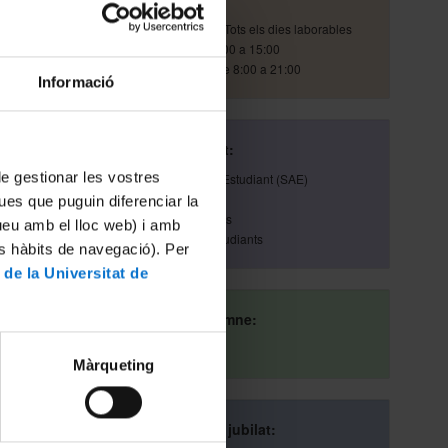
Horari d'atenció:
Tots els dies laborables
Atenció in situ: de 8:00 a 15:00
Atenció telefònica: de 8:00 a 21:00
Informació
Si ets estudiant:
 de gestionar les vostres
Servei d'Atenció a l'Estudiant (SAE)
93 355 60 00
ues que puguin diferenciar la
Portal d'Estudiants
tueu amb el lloc web) i amb
Ajuda Portal d'Estudiants
es hàbits de navegació). Per
 de la Universitat de
Si ets antic alumne:
Web Alumni
Màrqueting
Si ets personal jubilat: