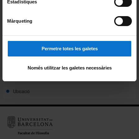
Estadístiques
Avisos
Agenda
Màrqueting
Pòdcast ἀκουστικός (akoustikós)
Beques de col·laboració
Permetre totes les galetes
Alumni
Només utilitzar les galetes necessàries
Carnet pels alumnes i personal de la Facultat
Ubicació