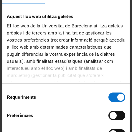
Campus Virtual
Alumni UB
Aquest lloc web utilitza galetes
El lloc web de la Universitat de Barcelona utilitza galetes
La Facultat
pròpies i de tercers amb la finalitat de gestionar les
vostres preferències (recordar informació perquè accediu
Coneix la facultat
al lloc web amb determinades característiques que
Organització i estructura
puguin diferenciar la vostra experiència de la d’altres
usuaris), amb finalitats estadístiques (analitzar com
Sistema de qualitat
interactueu amb el lloc web) i amb finalitats de
màrqueting (gestionar la publicitat que s’ofereix
Activitat de la facultat
adequant-la en funció dels vostres hàbits de navegació).
Per obtenir més informació sobre les galetes podeu
Selecció
Acte de graduació
consultar la
Política de galetes del lloc web de la
Requeriments
de
Universitat de Barcelona
.
consentiment
Actualitat
Preferències
Notícies