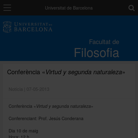
Navegació
toolb
Universitat de Barcelona
La Facultat
Facultat de
Filosofia
Estudis
Recerca i innovació
Conferència «
Virtud y segunda naturaleza
»
Notícia | 07-05-2013
Serveis
Conferència «
Virtud y segunda naturaleza
»
Mobilitat
Conferenciant: Prof. Jesús Conderana
Dia 10 de maig
Relacions externes
Hora: 12 h