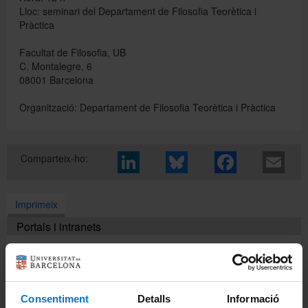
Lloc: seminari del Departament de Filosofia Teorètica i
Pràctica
Directori
Facultat de Filosofia, UB
C. Montalegre, 6
08001 Barcelona
Español
Organització: Departament de Filosofia Teorètica i Pràctica
English
Comparteix-ho:
Imprimeix
Portals i intranets
Portal d'estudiants
Intranet UB (PDI i PTGAS)
Consentiment
Detalls
Informació