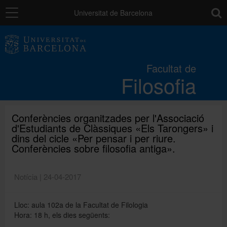
Navegació
toolb
Universitat de Barcelona
La Facultat
Facultat de
Filosofia
Estudis
Recerca i innovació
Conferències organitzades per l'Associació
d'Estudiants de Clàssiques «Els Tarongers» i
dins del cicle «Per pensar i per riure.
Conferències sobre filosofia antiga».
Serveis
Notícia | 24-04-2017
Mobilitat
Lloc: aula 102a de la Facultat de Filologia
Hora: 18 h, els dies següents:
Relacions externes