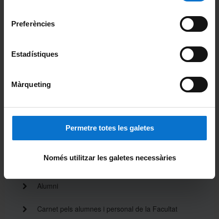
Activitat de la facultat
Universitat de Barcelona
.
consentiment
Preferències
Acte de graduació
Actualitat
Estadístiques
Notícies
Màrqueting
Avisos
Agenda
Permetre totes les galetes
Pòdcast ἀκουστικός (akoustikós)
Només utilitzar les galetes necessàries
Beques de col·laboració
Alumni
Carnet pels alumnes i personal de la Facultat