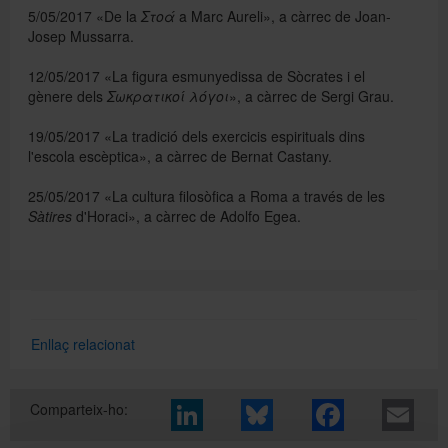
5/05/2017 «De la
Στοά
a Marc Aureli», a càrrec de Joan-
Josep Mussarra.
Directori
12/05/2017 «La figura esmunyedissa de Sòcrates i el
gènere dels
Σωκρατικοί λόγοι
», a càrrec de Sergi Grau.
Español
19/05/2017 «La tradició dels exercicis espirituals dins
l'escola escèptica», a càrrec de Bernat Castany.
25/05/2017 «La cultura filosòfica a Roma a través de les
English
Sàtires
d'Horaci», a càrrec de Adolfo Egea.
Enllaç relacionat
Comparteix-ho: