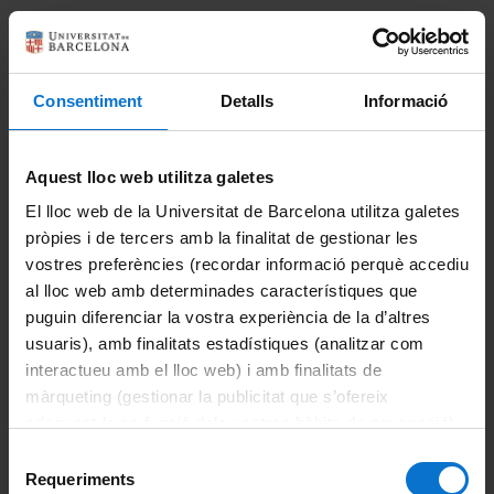
Imprimeix
Portals i intranets
Consentiment
Detalls
Informació
Portal d'estudiants
Intranet UB (PDI i PTGAS)
Aquest lloc web utilitza galetes
Campus Virtual
El lloc web de la Universitat de Barcelona utilitza galetes
pròpies i de tercers amb la finalitat de gestionar les
Alumni UB
vostres preferències (recordar informació perquè accediu
al lloc web amb determinades característiques que
La Facultat
puguin diferenciar la vostra experiència de la d’altres
usuaris), amb finalitats estadístiques (analitzar com
Coneix la facultat
interactueu amb el lloc web) i amb finalitats de
màrqueting (gestionar la publicitat que s’ofereix
Organització i estructura
adequant-la en funció dels vostres hàbits de navegació).
Sistema de qualitat
Per obtenir més informació sobre les galetes podeu
Selecció
consultar la
Política de galetes del lloc web de la
Requeriments
de