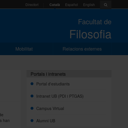
Català
Español
English
Directori
Facultat de
Filosofia
Mobilitat
Relacions externes
Portals i intranets
Portal d'estudiants
Intranet UB (PDI i PTGAS)
Campus Virtual
e
de
na han
Alumni UB