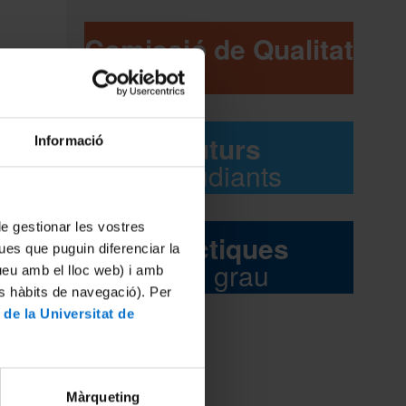
Comissió de Qualitat
Futurs
Informació
estudiants
 de gestionar les vostres
Pràctiques
ues que puguin diferenciar la
del grau
tueu amb el lloc web) i amb
es hàbits de navegació). Per
 de la Universitat de
f
Màrqueting