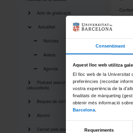
- Confer
Acte de graduació
DIA: dil
Actualitat
HORA: 
Notícies
LLOC: Sa
Consentiment
C/Montal
Avisos
Aquest lloc web utilitza gal
Agenda
- Semin
El lloc web de la Universitat 
DIA: dim
preferències (recordar infor
Pòdcast ἀκουστικός
(akoustikós)
vostra experiència de la d’al
HORA: 
finalitats de màrqueting (gest
Beques de col·laboració
obtenir més informació sobre
LLOC: Au
Barcelona
.
C/Montal
Alumni
Selecció
- Confer
Carnet pels alumnes i personal
Requeriments
de