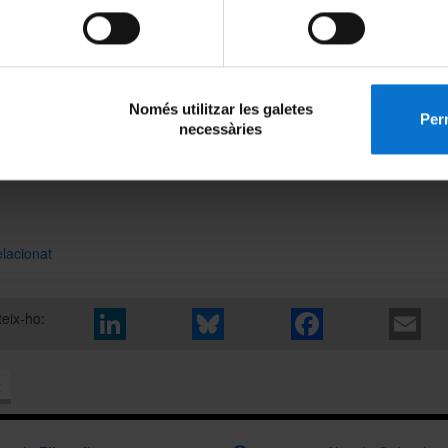
enjamin"
mecres 3 de desembre de 2008
18h
Només utilitzar les galetes
Perm
la de Graus de la Universitat de Girona
necessàries
rrater Mora, 1 Girona
elacionat
eix-ho:
x