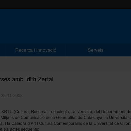
Recerca i innovació
Serveis
ses amb Idith Zertal
| 25-11-2008
e KRTU (Cultura, Recerca, Tecnologia, Universals), del Departament d
i Mitjans de Comunicació de la Generalitat de Catalunya, la Universitat 
a, i la Càtedra d'Art i Cultura Contemporanis de la Universitat de Giro
at els actes següents: