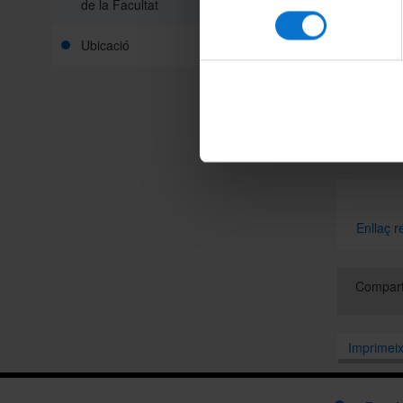
de la Facultat
Walter B
consentiment
DIA: di
Ubicació
HORA: 
LLOC: Sa
Plaça Fe
Enllaç r
Compart
Imprimei