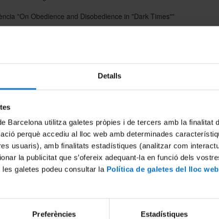
ència "On Obedience and Disobedience in "Dark Times""
luns 1 de desembre de 2008
19h
la Gran de la Facultat de Filosofia de la UB
Detalls
egre, 6 Barcelona
etes
ari "Hannah Arendt on Freedom"
de Barcelona utilitza galetes pròpies i de tercers amb la finalitat
arts 2 de desembre de 2008
mació perquè accediu al lloc web amb determinades característiq
tres usuaris), amb finalitats estadístiques (analitzar com interac
11h
ionar la publicitat que s’ofereix adequant-la en funció dels vostr
 les galetes podeu consultar la
Política de galetes del lloc web
la 404 de la Facultat de Filosofia de la UB
egre, 6 Barcelona
ència "On Friendship in Hannah Arendt's Thought and Life: The Case o
Preferències
Estadístiques