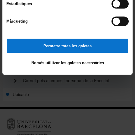
Estadístiques
Avisos
Màrqueting
Agenda
Pòdcast ἀκουστικός (akoustikós)
Permetre totes les galetes
Beques de col·laboració
Només utilitzar les galetes necessàries
Alumni
Carnet pels alumnes i personal de la Facultat
Ubicació