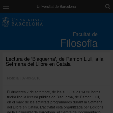
Navegació
toolb
Universitat de Barcelona
La Facultat
Facultat de
Filosofia
Estudis
Recerca i innovació
Lectura de 'Blaquerna', de Ramon Llull, a la
Setmana del Llibre en Català
Serveis
Notícia | 07-09-2016
El dimecres 7 de setembre, de les 10.30 a les 14.30 hores,
Mobilitat
tindrà lloc la lectura pública de Blaquerna, de Ramon Llull,
en el marc de les activitats programades durant la Setmana
del Llibre en Català. L'activitat està organitzada per Edicions
Relacions externes
de la Universitat de Barcelona, el Centre de Documentació