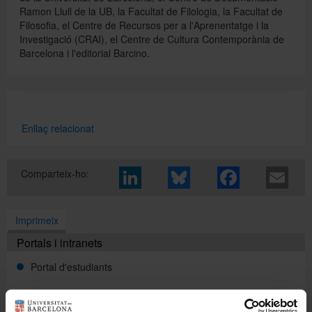
Ramon Llull de la UB, la Facultat de Filologia, la Facultat de
Filosofia, el Centre de Recursos per a l'Aprenentatge i la
Investigació (CRAI), el Centre de Cultura Contemporània de
Directori
Barcelona i l'editorial Barcino.
Español
Enllaç relacionat
English
Comparteix-ho:
Imprimeix
Portals i intranets
Portal d'estudiants
Intranet UB (PDI i PTGAS)