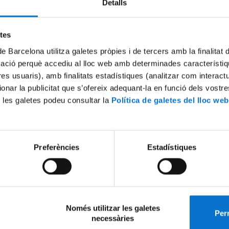
Detalls
 30
a assignatura
etes
urs és susceptible de ser reconegut com 1 crèdit de lliure elecció.
de Barcelona utilitza galetes pròpies i de tercers amb la finalitat
mació perquè accediu al lloc web amb determinades característiq
tres usuaris), amb finalitats estadístiques (analitzar com interac
eix-ho:
ionar la publicitat que s’ofereix adequant-la en funció dels vostr
 les galetes podeu consultar la
Política de galetes del lloc web
x
Preferències
Estadístiques
Només utilitzar les galetes
Perm
necessàries