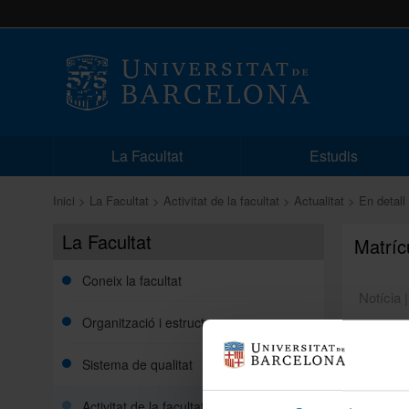
La Facultat
Estudis
Inici
La Facultat
Activitat de la facultat
Actualitat
En detall
La Facultat
Matrícu
Coneix la facultat
Notícia 
Organització i estructura
PERÍODE:
Sistema de qualitat
LLOC: Se
HORARI:
tardes, d
Activitat de la facultat