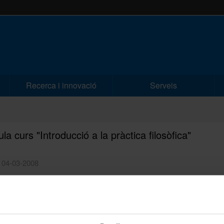
Recerca i innovació
Serveis
la curs "Introducció a la pràctica filosòfica"
| 04-03-2008
 del 25 de març al 15 d'abril
cretaria d'Estudiants i Docència de la Facultat
 matí de 10 a 13h
illuns i dijous de 16 a 18h.