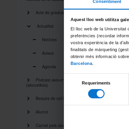
Consentiment
IMPORT:
Acte de graduació
Program
Aquest lloc web utilitza gal
Actualitat
Aquest c
El lloc web de la Universitat 
preferències (recordar infor
Notícies
vostra experiència de la d’al
Compart
finalitats de màrqueting (gest
Avisos
obtenir més informació sobre
Barcelona
.
Agenda
Imprimei
Selecció
Pòdcast ἀκουστικός
Requeriments
de
(akoustikós)
consentiment
Beques de col·laboració
Alumni
Carnet pels alumnes i personal