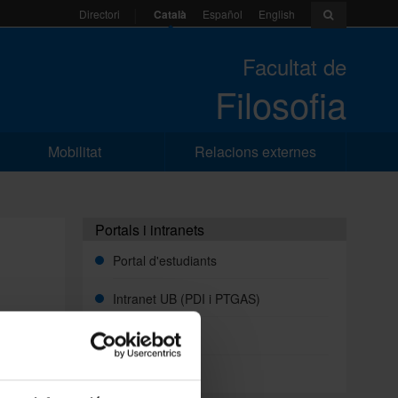
Català
Español
English
Directori
Facultat de
Filosofia
Mobilitat
Relacions externes
Portals i intranets
Portal d'estudiants
Intranet UB (PDI i PTGAS)
Campus Virtual
Alumni UB