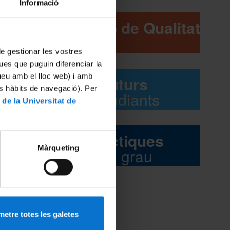
Informació
Comissió de Qualitat
 de gestionar les vostres
ues que puguin diferenciar la
tueu amb el lloc web) i amb
Futurs
es hàbits de navegació). Per
estudiants
 de la Universitat de
Pràctiques
Màrqueting
del grau
etre totes les galetes