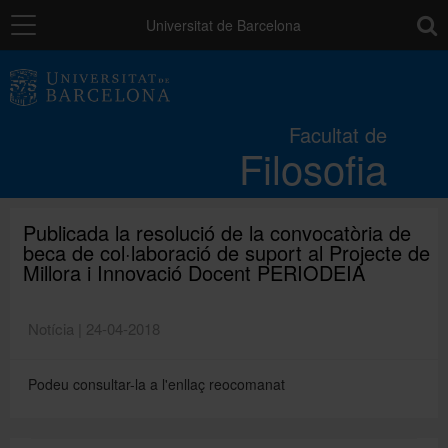
Navegació
toolb
Universitat de Barcelona
La Facultat
Facultat de
Filosofia
Estudis
Recerca i innovació
Publicada la resolució de la convocatòria de
beca de col·laboració de suport al Projecte de
Millora i Innovació Docent PERIODEIA
Serveis
Notícia | 24-04-2018
Mobilitat
Podeu consultar-la a l'enllaç reocomanat
Relacions externes