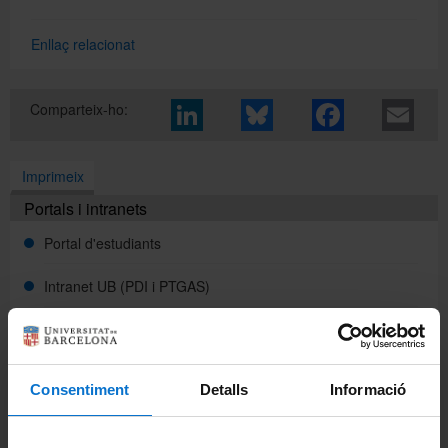
Enllaç relacionat
Directori
Comparteix-ho:
Español
Imprimeix
English
Portals i intranets
Portal d'estudiants
Intranet UB (PDI i PTGAS)
Campus Virtual
Alumni UB
Consentiment
Detalls
Informació
La Facultat