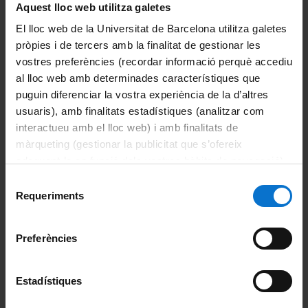
Aquest lloc web utilitza galetes
Coneix la facultat
El lloc web de la Universitat de Barcelona utilitza galetes
Organització i estructura
pròpies i de tercers amb la finalitat de gestionar les
vostres preferències (recordar informació perquè accediu
Sistema de qualitat
al lloc web amb determinades característiques que
puguin diferenciar la vostra experiència de la d’altres
Activitat de la facultat
usuaris), amb finalitats estadístiques (analitzar com
interactueu amb el lloc web) i amb finalitats de
Acte de graduació
màrqueting (gestionar la publicitat que s’ofereix
adequant-la en funció dels vostres hàbits de navegació).
Actualitat
Per obtenir més informació sobre les galetes podeu
Selecció
consultar la
Política de galetes del lloc web de la
Requeriments
de
Notícies
Universitat de Barcelona
.
consentiment
Avisos
Preferències
Agenda
Estadístiques
Pòdcast ἀκουστικός (akoustikós)