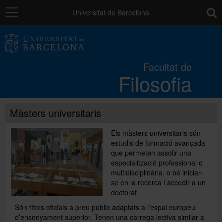
Navegació
toolb
Universitat de Barcelona
La Facultat
Facultat de
Filosofia
Estudis
Màsters universitaris
Recerca i innovació
Els màsters universitaris són
estudis de formació avançada
Serveis
que permeten assolir una
especialització professional o
multidisciplinària, o bé iniciar-
Mobilitat
se en la recerca i accedir a un
doctorat.
Són títols oficials a preu públic adaptats a l’espai europeu
Relacions externes
d’ensenyament superior. Tenen una càrrega lectiva similar a