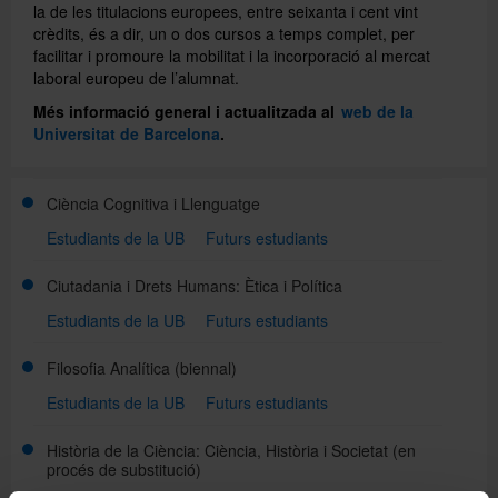
la de les titulacions europees, entre seixanta i cent vint
crèdits, és a dir, un o dos cursos a temps complet, per
facilitar i promoure la mobilitat i la incorporació al mercat
Directori
laboral europeu de l’alumnat.
Més informació general i actualitzada al
web de la
Universitat de Barcelona
.
Español
Ciència Cognitiva i Llenguatge
English
Estudiants de la UB
Futurs estudiants
Ciutadania i Drets Humans: Ètica i Política
Estudiants de la UB
Futurs estudiants
Filosofia Analítica
(biennal)
Estudiants de la UB
Futurs estudiants
Història de la Ciència: Ciència, Història i Societat
(en
procés de substitució)