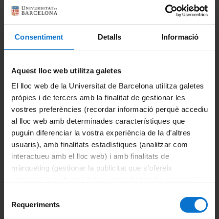
Estudiants de la UB
Historia de la Ciència: Història, Patrimoni i Comunicació
Científica
(nou)
Consentiment
Detalls
Informació
Estudiants de la UB
Futurs estudiants
Lògica Pura i Aplicada
(biennal)
Aquest lloc web utilitza galetes
Estudiants de la UB
Futurs estudiants
El lloc web de la Universitat de Barcelona utilitza galetes
pròpies i de tercers amb la finalitat de gestionar les
Pensament Contemporani i Tradició Clàssica
vostres preferències (recordar informació perquè accediu
Estudiants de la UB
Futurs estudiants
al lloc web amb determinades característiques que
puguin diferenciar la vostra experiència de la d’altres
Comparteix-ho:
usuaris), amb finalitats estadístiques (analitzar com
interactueu amb el lloc web) i amb finalitats de
màrqueting (gestionar la publicitat que s’ofereix
Portals i intranets
adequant-la en funció dels vostres hàbits de navegació).
Per obtenir més informació sobre les galetes podeu
Portal d'estudiants
Selecció
consultar la
Política de galetes del lloc web de la
Requeriments
de
Intranet UB (PDI i PTGAS)
Universitat de Barcelona
.
consentiment