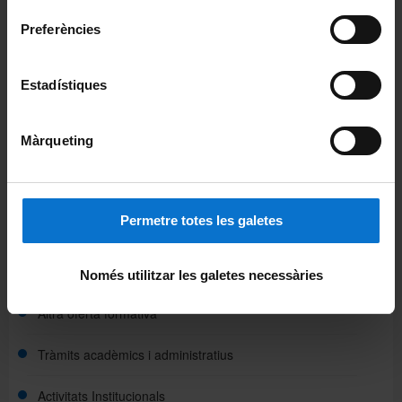
Campus Virtual
Preferències
Alumni UB
Estadístiques
Estudis
Màrqueting
Graus
Màsters universitaris
Permetre totes les galetes
Doctorats
Cursos superiors universitaris
Només utilitzar les galetes necessàries
Altra oferta formativa
Tràmits acadèmics i administratius
Activitats Institucionals