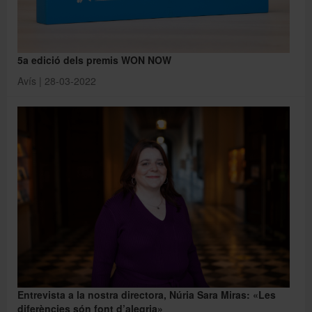
5a edició dels premis WON NOW
Avís | 28-03-2022
Entrevista a la nostra directora, Núria Sara Miras: «Les
diferències són font d’alegria»