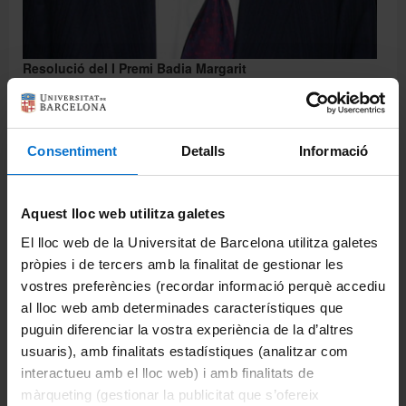
Resolució del I Premi Badia Margarit
Avís | 14-02-2022
Consentiment
Detalls
Informació
Aquest lloc web utilitza galetes
El lloc web de la Universitat de Barcelona utilitza galetes
pròpies i de tercers amb la finalitat de gestionar les
vostres preferències (recordar informació perquè accediu
al lloc web amb determinades característiques que
puguin diferenciar la vostra experiència de la d’altres
usuaris), amb finalitats estadístiques (analitzar com
interactueu amb el lloc web) i amb finalitats de
màrqueting (gestionar la publicitat que s’ofereix