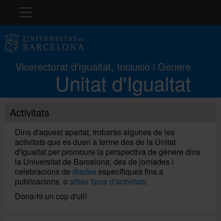
Navegació
La Unitat
Vicerectorat d'Igualtat, Inclusió i Gènere
Unitat d'Igualtat
Protocol
Activitats
LGBTIQ+
Dins d'aquest apartat, trobaràs algunes de les
activitats que es duen a terme des de la Unitat
Docència i recerca
d'Igualtat per promoure la perspectiva de gènere dins
la Universitat de Barcelona; des de jornades i
celebracions de
diades
específiques fins a
Formació
publicacions, o
altres tipus d'activitats
.
Dona-hi un cop d'ull!
Premis