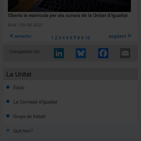
Oberta la matrícula per als cursos de la Unitat d’Igualtat
Avís | 09-09-2021
anterior
següent
1
2
3
4
5
6
7
8
9
10
Comparteix-ho:
La Unitat
Equip
La Comissió d’Igualtat
Grups de treball
Què fem?