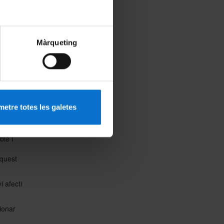
rive i
Màrqueting
s:
,
ors,
S o
etre totes les galetes
ció <35
ble i
aquest
 afecti
ionar