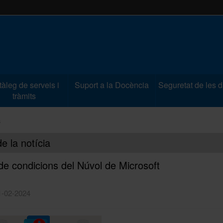
àleg de serveis i
Suport a la Docència
Seguretat de les 
tràmits
a
de la notícia
de condicions del Núvol de Microsoft
1-02-2024