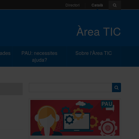
Català
Directori
Àrea TIC
dades
PAU: necessites
Sobre l'Àrea TIC
ajuda?