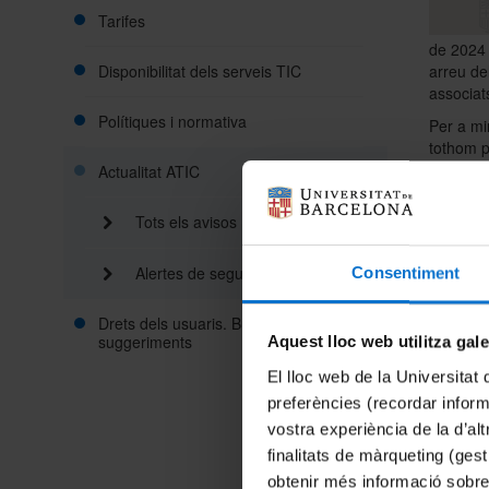
Tarifes
de 2024 
Disponibilitat dels serveis TIC
arreu del
associat
Polítiques i normativa
Per a min
tothom p
conjunta
Actualitat ATIC
gestiona
sigui ne
Tots els avisos
La Unive
persones
Alertes de seguretat
Consentiment
primer i
adoptar 
Drets dels usuaris. Bústia de queixes i
es poden 
suggeriments
Aquest lloc web utilitza gal
Amb llic
El lloc web de la Universitat 
correu.
preferències (recordar infor
- 
vostra experiència de la d’al
- 
finalitats de màrqueting (gest
co
obtenir més informació sobre