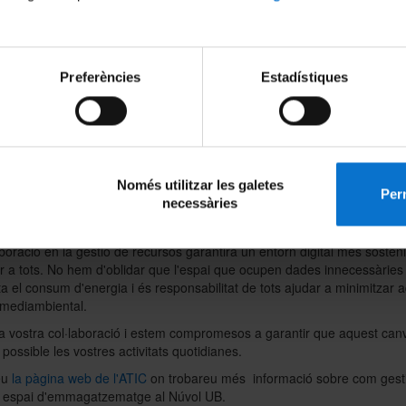
ència A3 – Per a Estudiantat (A3 Estudiant): màxim de 500GB per OneD
 correu.
ència A1: màxim de 80GB per OneDrive i 30GB per correu.
Preferències
Estadístiques
Postdoc amb dedicació <35 h. setmanals
PDI Associats, PDI Visitant <35 h. setmanals
PTGAS i PDI jubilat sempre que es compleixi algun dels següents criteri
ofessorat jubilat emèrit (un cop passats els tres anys del nomenament)
ofessorat jubilat honorari o ex-càrrecs des de desembre del 2022 (rect
cerectors, secretaris generals o degans).
Només utilitzar les galetes
Col·laboradors i membres grup UB (en cas de perfils equiparables a PA
Perm
necessàries
vestigadors contractats per FBG o tercers assimilats a PDI amb dedica
 setmanals)
aboració en la gestió de recursos garantirà un entorn digital més sosteni
r a tots. No hem d'oblidar que l'espai que ocupen dades innecessàries
 el consum d'energia i és responsabilitat de tots ajudar a minimitzar 
mediambiental.
a vostra col·laboració i estem compromesos a garantir que aquest canvi
possible les vostres activitats quotidianes.
eu
la pàgina web de l'ATIC
on trobareu més informació sobre com gest
e espai d'emmagatzematge al Núvol UB.