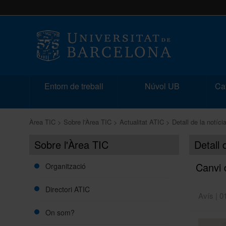
Entorn de treball
Núvol UB
Cat
Àrea TIC
Sobre l'Àrea TIC
Actualitat ATIC
Detall de la notíci
Sobre l'Àrea TIC
Detall 
Canvi 
Organització
Directori ATIC
Avís | 0
On som?