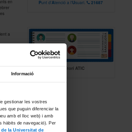
ants en
P
unt d'
A
tenció a l'
U
suari.
21687
febrer
ues
ient a
ar a
 el que
les
Directori ATIC
st
Informació
ixí com
s que
er
 de gestionar les vostres
ues que puguin diferenciar la
tueu amb el lloc web) i amb
tdoc
es hàbits de navegació). Per
 de la Universitat de