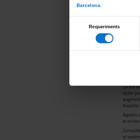
Amb llic
Barcelona
.
30GB per
Amb llic
Selecció
Requeriments
- 
de
- 
consentiment
- 
pr
pr
vi
- 
in
h.
La col·l
òptim pe
augmenta
impacte 
Agraïm l
el mínim 
Consult
el vostr