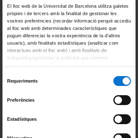
El lloc web de la Universitat de Barcelona utilitza galetes
Cirurgia i Especialitats Medicoquirúrgiques
pròpies i de tercers amb la finalitat de gestionar les
vostres preferències (recordar informació perquè accediu
Fonaments Clinics
al lloc web amb determinades característiques que
puguin diferenciar la vostra experiència de la d’altres
Medicina
usuaris), amb finalitats estadístiques (analitzar com
Odontoestomatologia
interactueu amb el lloc web) i amb finalitats de
màrqueting (gestionar la publicitat que s’ofereix
Patologia i Terapèutica Experimental
adequant-la en funció dels vostres hàbits de navegació).
Per obtenir més informació sobre les galetes podeu
Selecció
La Facultat
consultar la
Política de galetes del lloc web de la
Requeriments
de
Universitat de Barcelona
.
consentiment
Coneix la Facultat
Preferències
Missió, visió i valors
Estadístiques
Organització i estructura
Òrgans de govern