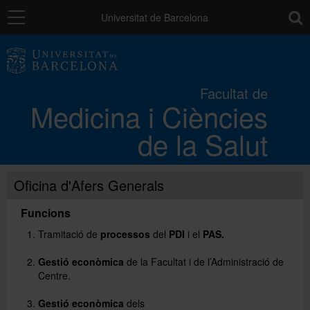
Navegació
toolb
Universitat de Barcelona
La Facultat
Facultat de
Medicina i Ciències
Els campus
de la Salut
Docència
Oficina d'Afers Generals
Recerca
Funcions
Tramitació de
processos
del
PDI
i el
PAS.
Mobilitat
Gestió econòmica
de la Facultat i de l’Administració de
Centre.
Convocatòries i ajuts
Gestió econòmica
dels