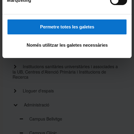
Màrqueting
Els campus
Unitats de formació i recerca
Permetre totes les galetes
Departaments
Només utilitzar les galetes necessàries
Professorat
Institucions sanitàries universitàries i associades a
la UB, Centres d'Atenció Primària i Institucions de
Recerca
Lloguer d'espais
Administració
Campus Bellvitge
Campus Clínic