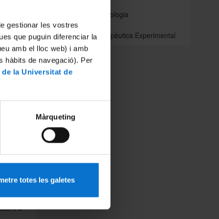
güents:
Odontoestomatologia
e camp i
 de gestionar les vostres
Patologia i Terapèutica Experimental
ues que puguin diferenciar la
tueu amb el lloc web) i amb
es hàbits de navegació). Per
 de la Universitat de
ant els
Màrqueting
rocurar
 posar a
ntatge,
 correus
ituació
s eines
etre totes les galetes
Atenció
dscrit a