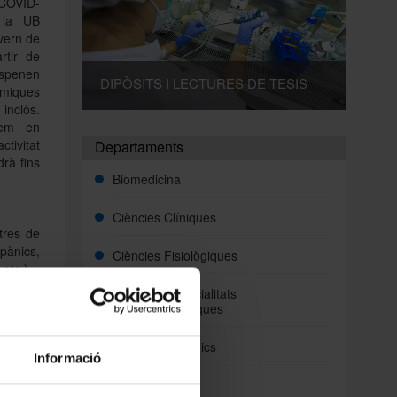
 COVID-
 la UB
vern de
rtir de
uspenen
DIPÒSITS I LECTURES DE TESIS
miques
inclòs.
rem en
tivitat
Departaments
rà fins
Biomedicina
Ciències Clíniques
tres de
pànics,
Ciències Fisiològiques
etc.).
Cirurgia i Especialitats
s de la
Medicoquirúrgiques
es facin
Fonaments Clinics
 de les
Informació
Medicina