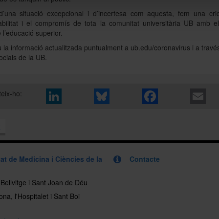
d’una situació excepcional i d’incertesa com aquesta, fem una cri
bilitat i el compromís de tota la comunitat universitària UB amb el
 l’educació superior.
 la informació actualitzada puntualment a ub.edu/coronavirus i a travé
ocials de la UB.
eix-ho:
x
at de Medicina i Ciències de la
Contacte
, Bellvitge i Sant Joan de Déu
na, l'Hospitalet i Sant Boi