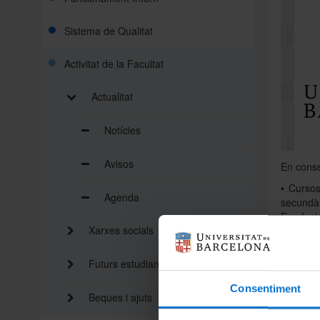
Sistema de Qualitat
Activitat de la Facultat
Actualitat
Notícies
Avisos
En conse
• Cursos
Agenda
secundàr
Fundació
Xarxes socials
• Activi
UB, i pe
Futurs estudiants
• Beques
en inst
Consentiment
Beques i ajuts
instal·l