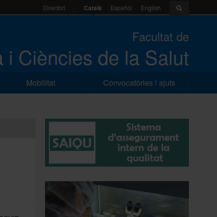
Català
Español
English
Directori
Facultat de
 i Ciències de la Salut
Mobilitat
Convocatòries i ajuts