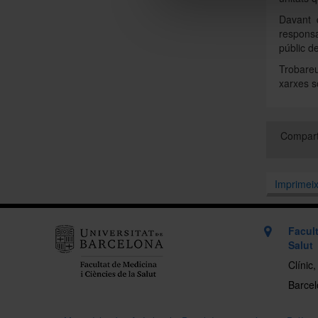
Davant 
responsa
públic de
Trobareu
xarxes s
Compart
Imprimei
Facult
Salut
Clínic
Barcelo