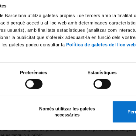
sió d’activitats inclou el tancament dels serveis i les instal·lacions se
etes
i laboratoris on es realitzin activitats docents, incloses les sortides d
de Barcelona utilitza galetes pròpies i de tercers amb la finalitat
ies dels estudis de doctorat
mació perquè accediu al lloc web amb determinades característiq
iblioteques i sales d’estudi)
tres usuaris), amb finalitats estadístiques (analitzar com interac
 d’Esports
ionar la publicitat que s’ofereix adequant-la en funció dels vostr
ies, bars i restaurants ubicats en instal·lacions de la UB
 les galetes podeu consultar la
Política de galetes del lloc web
ries i serveis de reprografia ubicats en instal·lacions de la UB
res del PDI i del PAS de la Universitat de Barcelona continuaran prest
veis, llevat de les activitats acadèmiques presencials.
Preferències
Estadístiques
s del PDI, i en relació amb la docència que té assignada, ha de p
lternatives per planificar-la temporalment en modalitat no presencial i
dels estudiants els recursos necessaris en el procés del seu aprene
icant les respostes als seus dubtes i possibles consultes, a través de
nics o altres vies de comunicació no presencial. En aquesta s
onal, cal tenir presents les possibilitats que ofereixen totes le
Només utilitzar les galetes
Perm
ades amb la plataforma docent del Campus Virtual UB i del
Servei d’
necessàries
ris del CRAI
.
 del PAS, l’obligació de prestar serveis inclou el personal que estigui a
ue es tanquin al públic.