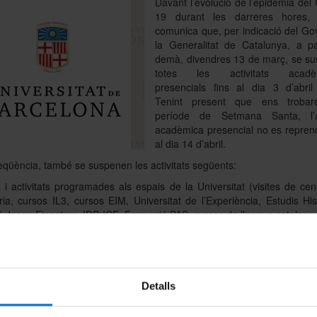
Davant l’evolució de l’epidèmia del
19 durant les darreres hores,
comunica que, per indicació del Go
la Generalitat de Catalunya, a pa
demà, divendres 13 de març, se s
totes les activitats acadè
presencials fins al dia 3 d’abril 
Tenint present que ens troba
període de Setmana Santa, l’ac
acadèmica presencial no es reprend
al dia 14 d’abril.
qüència, també se suspenen les activitats següents:
 i activitats programades als espais de la Universitat (visites de cen
ia, cursos IL3, cursos EIM, Universitat de l’Experiència, Estudis His
 Josep Finestres, IDP‐ICE, Formació PAS, cursos de llengua catalana, 
tats compromeses mitjançant conveni que hagin de tenir lloc en espai
rmisos d’ocupació temporal o de lloguers en espais de la UB.
 de col·laboració de la UB i del Ministeri d’Educació, i pràctiques que 
al·lacions de la UB (les pràctiques que es duguin a terme fora
Detalls
acions de la UB es poden mantenir en funció de l’entitat externa).