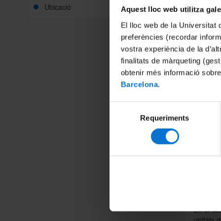
La suspen
Ubicació
Aquest lloc web utilitza gal
• Aules 
El lloc web de la Universitat 
les pròp
preferències (recordar infor
• CRAI (b
vostra experiència de la d’al
• Servei
finalitats de màrqueting (gest
• Cafeter
obtenir més informació sobre
Barcelona
.
• Copiste
Els memb
Selecció
seus ser
Requeriments
de
En el ca
consentiment
cercar a
l’abast 
intensif
electrò
excepci
relacion
als Usua
En el cas
unitats q