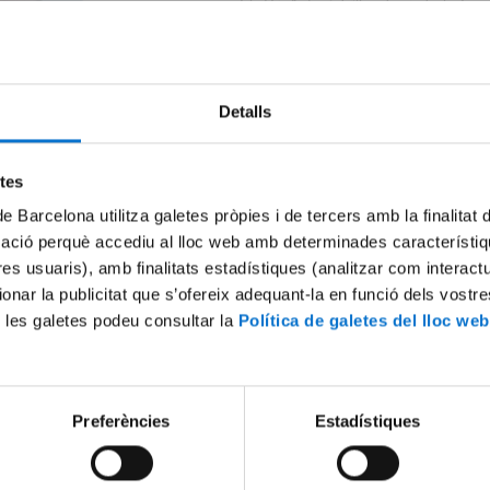
El Dr. Antoni Trilla, degà de la Fac
Medicina i Ciències de la Salut, ha
un comunicat al respecte del funci
de la docència a la facultat durant
curs 2021-22.
Detalls
Podeu llegir el comunicat
aquí
.
etes
eix-ho:
de Barcelona utilitza galetes pròpies i de tercers amb la finalitat
mació perquè accediu al lloc web amb determinades característiq
tres usuaris), amb finalitats estadístiques (analitzar com interac
x
ionar la publicitat que s’ofereix adequant-la en funció dels vostr
 les galetes podeu consultar la
Política de galetes del lloc web
Preferències
Estadístiques