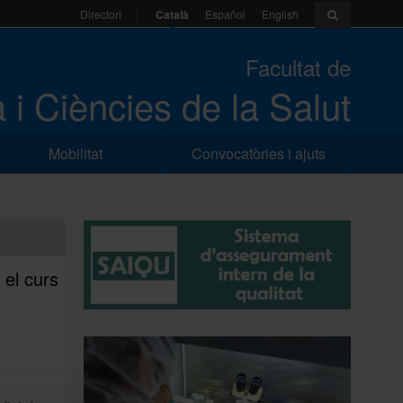
Català
Español
English
Directori
Facultat de
 i Ciències de la Salut
Mobilitat
Convocatòries i ajuts
 el curs