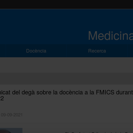
Medicina
Docència
Recerca
cat del degà sobre la docència a la FMICS durant
22
| 09-09-2021