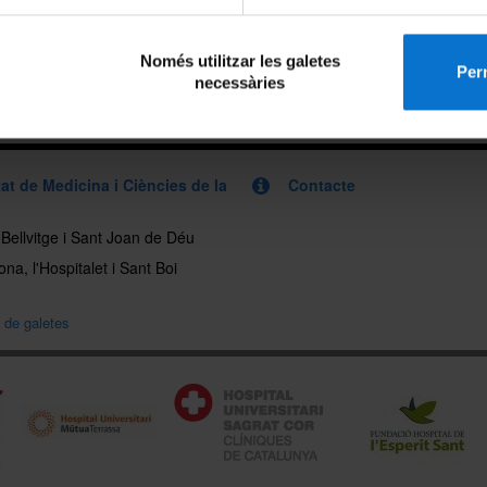
Només utilitzar les galetes
Perm
necessàries
at de Medicina i Ciències de la
Contacte
, Bellvitge i Sant Joan de Déu
na, l'Hospitalet i Sant Boi
a de galetes