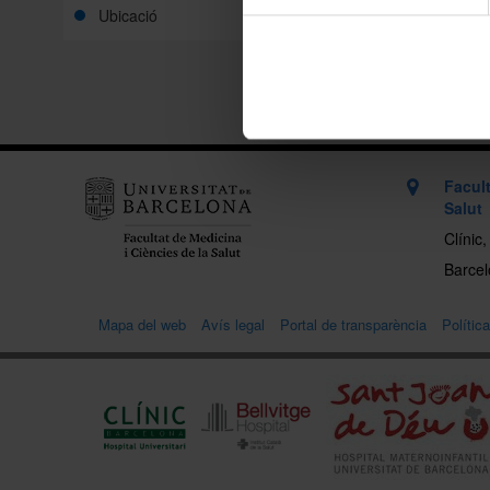
Ubicació
Facult
Salut
Clínic
Barcelo
Mapa del web
Avís legal
Portal de transparència
Polític