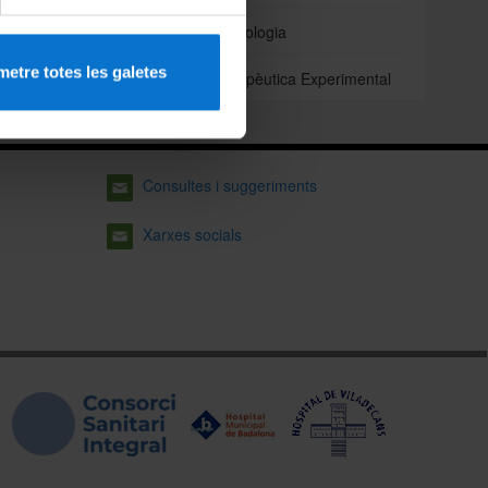
Odontoestomatologia
etre totes les galetes
Patologia i Terapèutica Experimental
Consultes i suggeriments
Xarxes socials