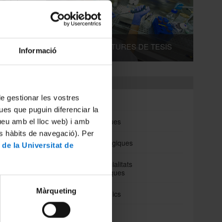
ultat de
 signat
onament
 aquest
DIPÒSITS I LECTURES DE TESIS
Informació
Departaments
 de gestionar les vostres
Biomedicina
ues que puguin diferenciar la
Ciències Clíniques
tueu amb el lloc web) i amb
es hàbits de navegació). Per
Ciències Fisiològiques
 de la Universitat de
Cirurgia i Especialitats
Medicoquirúrgiques
Màrqueting
Fonaments Clinics
Medicina