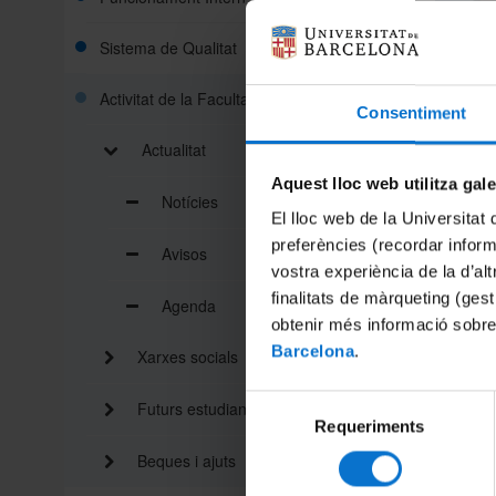
Sistema de Qualitat
Activitat de la Facultat
Consentiment
Actualitat
Aquest lloc web utilitza gal
Notícies
Compart
El lloc web de la Universitat 
preferències (recordar infor
Avisos
vostra experiència de la d’al
Imprimei
finalitats de màrqueting (gest
Agenda
obtenir més informació sobre
Barcelona
.
Xarxes socials
Selecció
Futurs estudiants
Requeriments
de
consentiment
Beques i ajuts