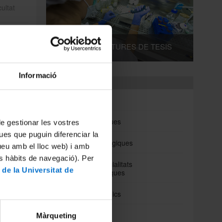
ultat
DIPÒSITS I LECTURES DE TESIS
 els
Informació
ut
Departaments
Biomedicina
un
Ciències Clíniques
 de gestionar les vostres
s
ana que
ues que puguin diferenciar la
Ciències Fisiològiques
 no
tueu amb el lloc web) i amb
r una
es hàbits de navegació). Per
.
Cirurgia i Especialitats
 de la Universitat de
Medicoquirúrgiques
à en
m
sortida!
Fonaments Clinics
Medicina
Màrqueting
 i la