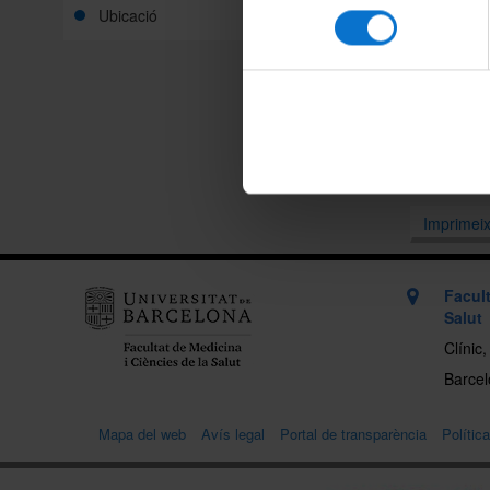
Innovaci
Ubicació
consentiment
Per a mé
podeu ac
Compart
Imprimei
Facult
Salut
Clínic
Barcelo
Mapa del web
Avís legal
Portal de transparència
Polític