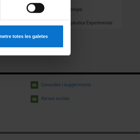
Odontoestomatologia
iència,
Patologia i Terapèutica Experimental
etre totes les galetes
Consultes i suggeriments
Xarxes socials