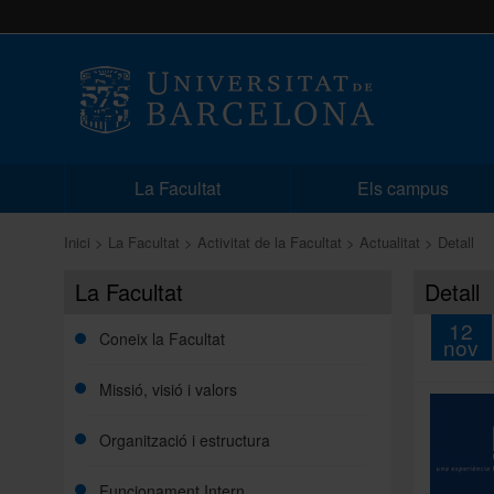
La Facultat
Els campus
Inici
La Facultat
Activitat de la Facultat
Actualitat
Detall
La Facultat
Detall
12
Coneix la Facultat
nov
Missió, visió i valors
Organització i estructura
Funcionament Intern