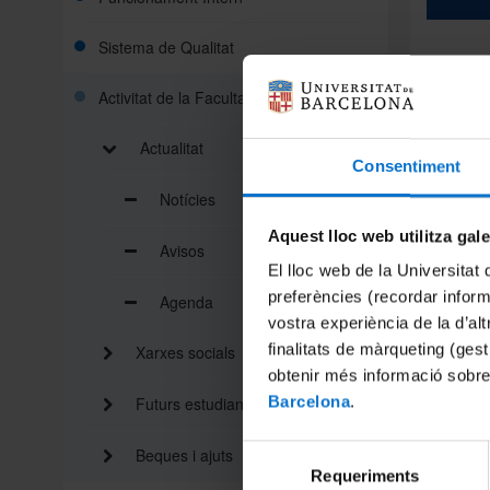
Sistema de Qualitat
Activitat de la Facultat
Actualitat
En el ma
Consentiment
dies 8 i
(Campus 
Notícies
Encaixan
Aquest lloc web utilitza gal
Avisos
escape r
El lloc web de la Universitat 
tractame
hauran d
preferències (recordar infor
Agenda
està est
vostra experiència de la d’al
aconsegu
finalitats de màrqueting (gest
Xarxes socials
pèrdua d
obtenir més informació sobre
Malgrat 
Barcelona
.
Futurs estudiants
perill. E
salvar-li
Selecció
Beques i ajuts
L'activi
Requeriments
de
Medicina