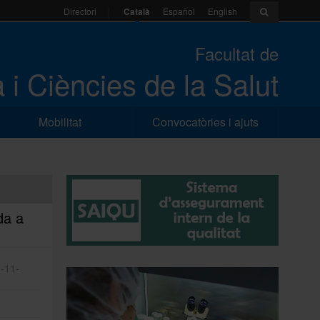
Català
Español
English
Directori
Facultat de
 i Ciències de la Salut
Mobilitat
Convocatòries i ajuts
da a
-11-