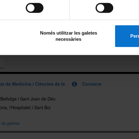
ó.
s informació sobre el programa de la 24a edició de la Setmana de la C
cedir al seu
web
.
Només utilitzar les galetes
Perm
necessàries
eix-ho:
x
at de Medicina i Ciències de la
Contacte
, Bellvitge i Sant Joan de Déu
na, l'Hospitalet i Sant Boi
a de galetes