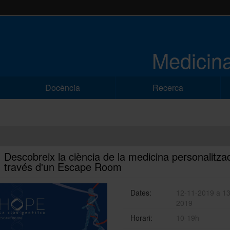
Medicina
Docència
Recerca
Descobreix la ciència de la medicina personalitza
través d'un Escape Room
Dates:
12-11-2019 a 13
2019
Horari:
10-19h