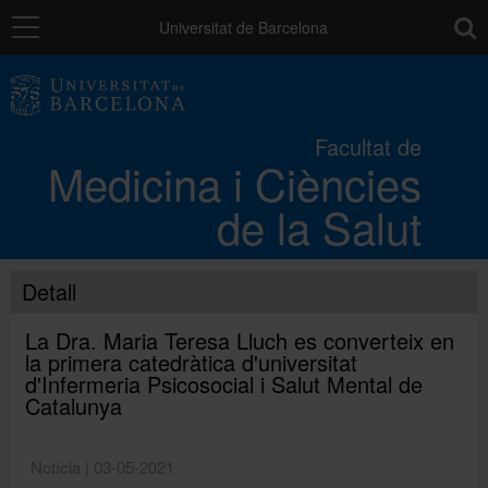
Navegació
toolb
Universitat de Barcelona
La Facultat
Facultat de
Medicina i Ciències
Els campus
de la Salut
Docència
Detall
Recerca
La Dra. Maria Teresa Lluch es converteix en
la primera catedràtica d'universitat
d'Infermeria Psicosocial i Salut Mental de
Mobilitat
Catalunya
Notícia | 03-05-2021
Convocatòries i ajuts