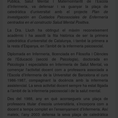
Pública, Salut Mental i Maternoinfantil de l’Escola
d’Infermeria, va defensar i va guanyar la plaça de
catedràtica d’universitat amb el projecte
Plan de
investigación en Cuidados Psicosociales de Enfermería
centrados en el constructo Salud Mental Positiva
.
La Dra. Lluch ha obtingut el màxim reconeixement
acadèmic i ha assolit la fita històrica de ser la primera
catedràtica d’universitat de Catalunya, i també la primera a
la resta d’Espanya, en l’àmbit de la infermeria psicosocial.
Diplomada en Infermeria, llicenciada en Filosofia i Ciències
de l'Educació (secció de Psicologia), doctorada en
Psicologia i especialista en Infermeria de Salut Mental, va
començar l'activitat docent com a professora associada a
l'Escola d’Infermeria de la Universitat de Barcelona el curs
1986-1987, compaginant la docència amb la infermeria
assistencial.
La seva activitat docent sempre ha estat lligada
a l’àmbit de la infermeria psicosocial i de la salut mental.
Des del 1988, any en què aconsegueix una plaça de
professora titular d’escola universitària, s’incorpora com a
docent a temps complet en l’ensenyament d’Infermeria. Així
mateix, l’any 2003 defensa la seva plaça de catedràtica