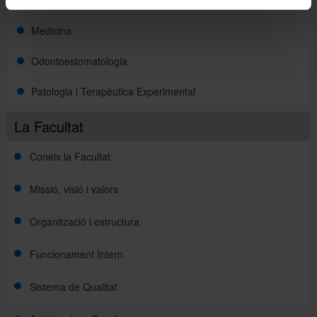
Fonaments Clinics
Medicina
Odontoestomatologia
Patologia i Terapèutica Experimental
La Facultat
Coneix la Facultat
Missió, visió i valors
Organització i estructura
Funcionament Intern
Sistema de Qualitat