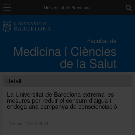
Navegació
toolb
Universitat de Barcelona
La Facultat
Facultat de
Medicina i Ciències
Els campus
de la Salut
Docència
Detall
Recerca
La Universitat de Barcelona extrema les
mesures per reduir el consum d’aigua i
endega una campanya de conscienciació
Mobilitat
Notícia | 19-02-2024
Convocatòries i ajuts