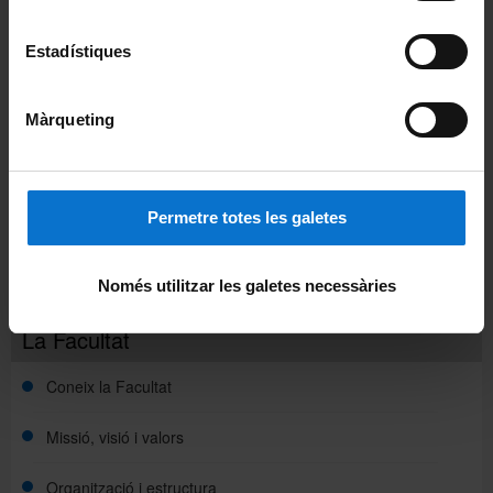
Ciències Clíniques
Ciències Fisiològiques
Estadístiques
Cirurgia i Especialitats Medicoquirúrgiques
Màrqueting
Fonaments Clinics
Medicina
Permetre totes les galetes
Odontoestomatologia
Patologia i Terapèutica Experimental
Només utilitzar les galetes necessàries
La Facultat
Coneix la Facultat
Missió, visió i valors
Organització i estructura