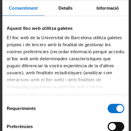
conscienciarà la comunitat universitària de la importància de
Consentiment
Detalls
Informació
comunicar l’existència de fuites, de la necessitat de no usar
el vàter com a paperera o de no deixar córrer l’aigua
innecessàriament. «Són missatges orientats a prendre
consciència que l’aigua és un recurs limitat i que cal aplicar
Aquest lloc web utilitza galetes
les bones pràctiques de consum responsable en qualsevol
El lloc web de la Universitat de Barcelona utilitza galetes
activitat que duguem a terme a les nostres instal·lacions»,
pròpies i de tercers amb la finalitat de gestionar les
explica la vicerectora Sauras.
vostres preferències (recordar informació perquè accediu
​​​​​​​Més informació en aquest
enllaç
.
al lloc web amb determinades característiques que
puguin diferenciar la vostra experiència de la d’altres
usuaris), amb finalitats estadístiques (analitzar com
Comparteix-ho:
interactueu amb el lloc web) i amb finalitats de
màrqueting (gestionar la publicitat que s’ofereix
adequant-la en funció dels vostres hàbits de navegació).
Imprimeix
Per obtenir més informació sobre les galetes podeu
Selecció
Departaments
consultar la
Política de galetes del lloc web de la
Requeriments
de
Universitat de Barcelona
.
consentiment
Biomedicina
Preferències