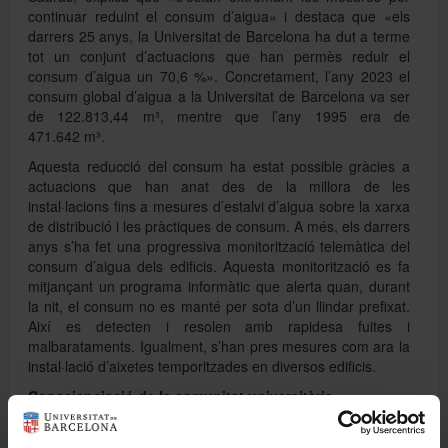
continuar reduint el consum d’aigua» i destaca que «els
darrers 25 anys, la Universitat de Barcelona ha dut a terme
tot un conjunt d’actuacions que han permès reduir el
consum d’aigua un 70,6 %». Concretament, l’any 2023 el
consum global d’aigua a la Universitat de Barcelona va ser
de 122.813,44 m³, mentre que l’any 1995 era de
471.642 m³.
Aquesta reducció del consum ha estat possible gràcies a
actuacions que han anat des de la millora de les
instal·lacions fins a mesures d’estalvi d’aigua sobre la xarxa
de distribució i les pràctiques de consum. A més, els darrers
anys s’ha fet una progressiva monitorització telemàtica del
consum d’aigua dels edificis. Aquesta monitorització es fa
mitjançant un programa informàtic que alerta quan, durant
la nit, el consum no es manté per sota d’un llindar prefixat.
Així es detecten i resolen amb rapidesa fuites i
malbarataments. Igualment, s’han pres mesures com ara la
instal·lació d’aixetes temporitzades en diversos edificis.
Conscienciació de la comunitat universitària
Ara, a més, la Universitat de Barcelona posa en marxa una
campanya amb què difondrà consells per estalviar i