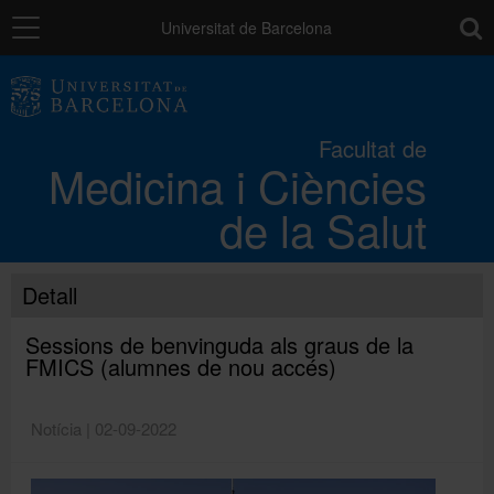
Navegació
toolb
Universitat de Barcelona
La Facultat
Facultat de
Medicina i Ciències
Els campus
de la Salut
Docència
Detall
Recerca
Sessions de benvinguda als graus de la
FMICS (alumnes de nou accés)
Mobilitat
Notícia | 02-09-2022
Convocatòries i ajuts