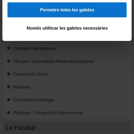
Imprimeix
Permetre totes les galetes
Departaments
Biomedicina
Només utilitzar les galetes necessàries
Ciències Clíniques
Ciències Fisiològiques
Cirurgia i Especialitats Medicoquirúrgiques
Fonaments Clinics
Medicina
Odontoestomatologia
Patologia i Terapèutica Experimental
La Facultat