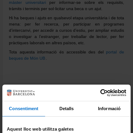
màster universitari
per informar-se sobre els requisits,
tràmits i terminis per sol·licitar una beca o un ajut.
Directori
Hi ha beques i ajuts en qualsevol etapa universitària i de tota
mena: per fer recerca, per participar en programes
d’intercanvi, per accedir a cursos d’estiu, per ampliar estudis
o investigar a l’estranger, per treballar de lector, per fer
Español
pràctiques laborals en altres països, etc.
Tota aquesta informació és accessible des del
portal de
beques de
Món UB
.
English
Comparteix-ho:
Consentiment
Detalls
Informació
Aquest lloc web utilitza galetes