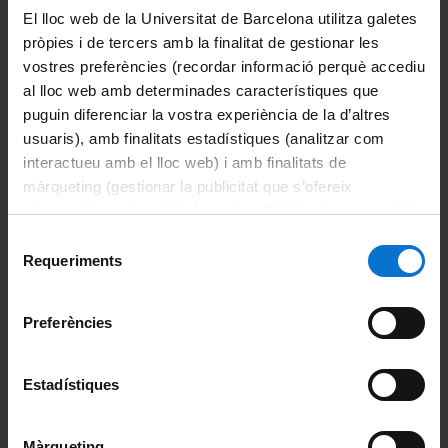
Enllaços relacionats
El lloc web de la Universitat de Barcelona utilitza galetes
Health Universitat de Barcelona Campus
pròpies i de tercers amb la finalitat de gestionar les
vostres preferències (recordar informació perquè accediu
Ofertes de feina
al lloc web amb determinades característiques que
puguin diferenciar la vostra experiència de la d’altres
Representació de l'alumnat
usuaris), amb finalitats estadístiques (analitzar com
interactueu amb el lloc web) i amb finalitats de
Informació del màster
màrqueting (gestionar la publicitat que s’ofereix
adequant-la en funció dels vostres hàbits de navegació).
Informació destacada
Per obtenir més informació sobre les galetes podeu
Selecció
consultar la
Política de galetes del lloc web de la
Requeriments
de
Accions de suport i d'orientació
Universitat de Barcelona
.
consentiment
Avaluació
Preferències
Beques i ajuts
Estadístiques
Calendari acadèmic
Màrqueting