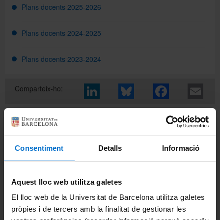
Plans docents 2025-2026
Directori
Plans docents 2024-2025
Plans docents 2023-2024
Español
Comparteix-ho:
English
Consentiment
Detalls
Informació
Enllaços relacionats
Health Universitat de Barcelona Campus
Aquest lloc web utilitza galetes
Ofertes de feina
El lloc web de la Universitat de Barcelona utilitza galetes
pròpies i de tercers amb la finalitat de gestionar les
Representació de l'alumnat