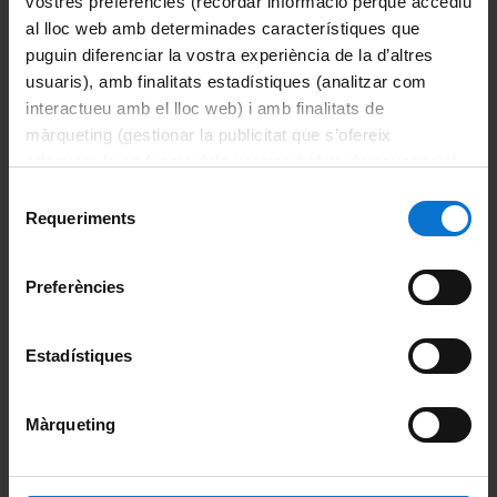
vostres preferències (recordar informació perquè accediu
al lloc web amb determinades característiques que
puguin diferenciar la vostra experiència de la d’altres
Informació del màster
usuaris), amb finalitats estadístiques (analitzar com
interactueu amb el lloc web) i amb finalitats de
Informació destacada
màrqueting (gestionar la publicitat que s’ofereix
Accions de suport i d'orientació
adequant-la en funció dels vostres hàbits de navegació).
Per obtenir més informació sobre les galetes podeu
Selecció
Avaluació
consultar la
Política de galetes del lloc web de la
Requeriments
de
Universitat de Barcelona
.
consentiment
Beques i ajuts
Preferències
Calendari acadèmic
Estadístiques
Horaris de classe
Mobilitat
Màrqueting
Organització i metodologia docent