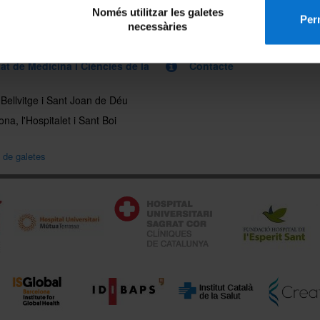
Només utilitzar les galetes
Perm
necessàries
at de Medicina i Ciències de la
Contacte
, Bellvitge i Sant Joan de Déu
na, l'Hospitalet i Sant Boi
a de galetes