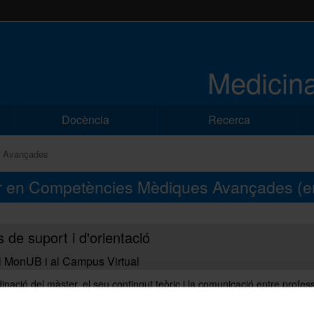
Medicina
Docència
Recerca
s Avançades
ster en Competències Mèdiques Avançades
(e
 de suport i d'orientació
l MonUB i al Campus Virtual
inació del màster, el seu contingut teòric i la comunicació entre profess
s'efectuen a través del Campus Virtual de la Universitat de Barcelona.
 fonamental que puguin entrar en el seu espai virtual. Una vegada finali