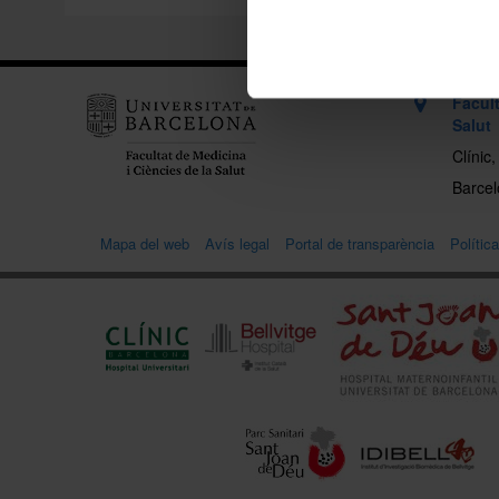
Facult
Salut
Clínic
Barcelo
Mapa del web
Avís legal
Portal de transparència
Polític