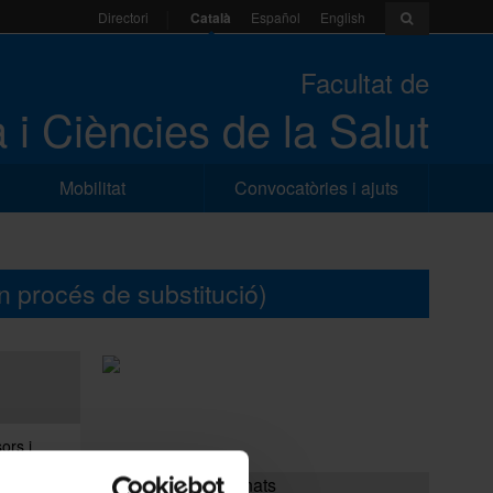
Català
Español
English
Directori
Facultat de
 i Ciències de la Salut
Mobilitat
Convocatòries i ajuts
n procés de substitució)
ors i
 Per
Enllaços relacionats
tzada la