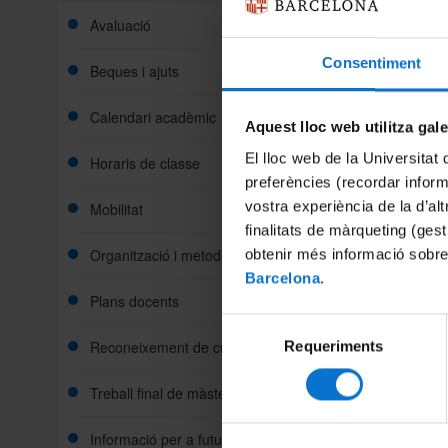
matrícul
Avaluació
UB.
Consentiment
Primeram
Beques i ajuts
contrass
Calendari acadèmic
https:/
Aquest lloc web utilitza gal
A contin
El lloc web de la Universitat 
Horaris de classe
designat
preferències (recordar infor
Campus 
vostra experiència de la d’al
Mobilitat
tutorial
finalitats de màrqueting (gest
Organització i metodologia docent
obtenir més informació sobre
Barcelona
.
Compart
Plans docents
Selecció
Reconeixement de crèdits
Requeriments
de
consentiment
Treball final de màster
Informació per a futurs estudiants