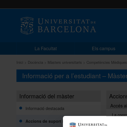
La Facultat
Els campus
Inici
Docència
Màsters universitaris
Competències Mèdique
Informació per a l’estudiant – Mà
Informació del màster
Accions
Accés a
Informació destacada
La coord
alumnes 
Accions de suport i d'orientació
tant, és