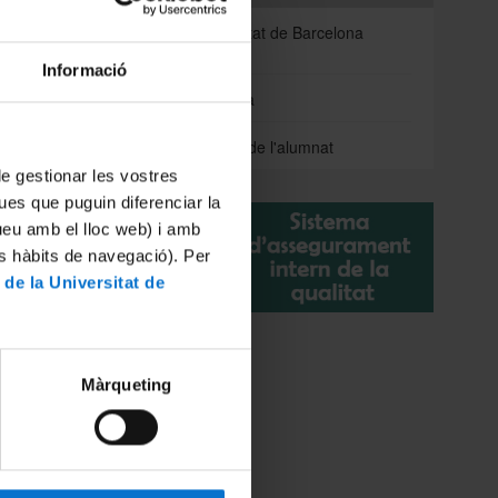
l MON
Health Universitat de Barcelona
Campus
Informació
 la
Ofertes de feina
Representació de l'alumnat
 de gestionar les vostres
és al
ues que puguin diferenciar la
tueu amb el lloc web) i amb
es hàbits de navegació). Per
 de la Universitat de
Màrqueting