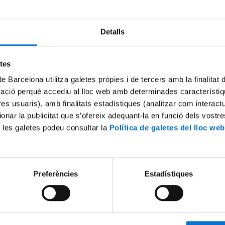
a i obtingut el NIUB, el següent pas és l'entrada al seu espai persona
Detalls
ent s'haurá d'accedir al formulari per obtenir l'identificador i configurar
enya en el següent enllaç:
/www.ub.edu/portals/satelites/RecordatoriIdentificacio
.
etes
uació rebrà les instruccions per a completar el tràmit a l'email que hagi
de Barcelona utilitza galetes pròpies i de tercers amb la finalitat
. Per facilitar aquest procès posem a la seva disposició el tutorial d'acc
mació perquè accediu al lloc web amb determinades característiq
Virtual
tres usuaris), amb finalitats estadístiques (analitzar com interac
20campus20virtual20ub-2.pdf
ionar la publicitat que s’ofereix adequant-la en funció dels vostr
 les galetes podeu consultar la
Política de galetes del lloc web
eix-ho:
Preferències
Estadístiques