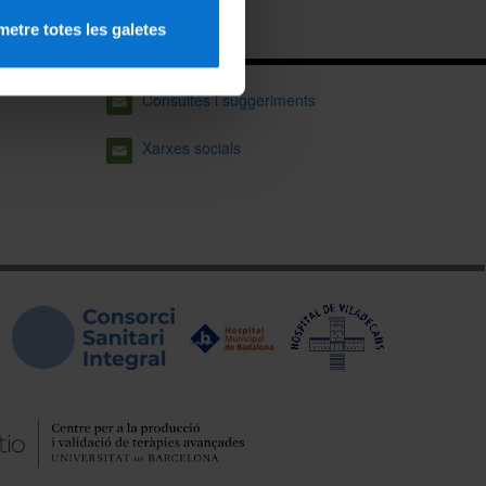
etre totes les galetes
Consultes i suggeriments
Xarxes socials