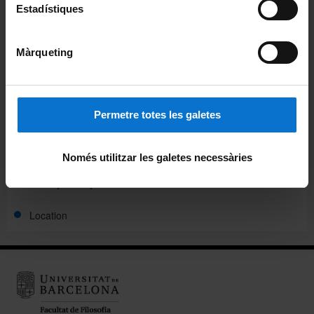
Estadístiques
Departments
Teaching staff
Màrqueting
Information points
Permetre totes les galetes
Administration
Directory
Només utilitzar les galetes necessàries
Faculty activity
Location