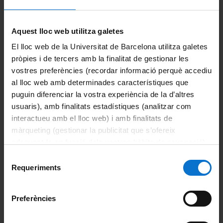
Links
Aquest lloc web utilitza galetes
CIDOB
El lloc web de la Universitat de Barcelona utilitza galetes
CCCB
pròpies i de tercers amb la finalitat de gestionar les
vostres preferències (recordar informació perquè accediu
Ateneu Barcelonès
al lloc web amb determinades característiques que
puguin diferenciar la vostra experiència de la d’altres
Institut d'Estudis Catalans
usuaris), amb finalitats estadístiques (analitzar com
interactueu amb el lloc web) i amb finalitats de
The Faculty
màrqueting (gestionar la publicitat que s’ofereix
adequant-la en funció dels vostres hàbits de navegació).
Get to know the faculty
Per obtenir més informació sobre les galetes podeu
Selecció
consultar la
Política de galetes del lloc web de la
Organization and structure
Requeriments
de
Universitat de Barcelona
.
consentiment
Governing bodies
Preferències
Dean's office