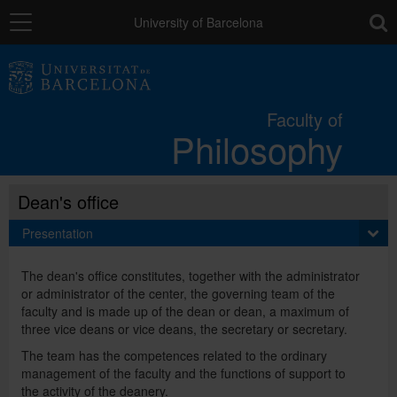
Navigation
toolb
University of Barcelona
The Faculty
Faculty of
Philosophy
Studies
Dean's office
Research and innovation
Presentation
Services
The dean's office constitutes, together with the administrator
or administrator of the center, the governing team of the
faculty and is made up of the dean or dean, a maximum of
Mobility
three vice deans or vice deans, the secretary or secretary.
The team has the competences related to the ordinary
management of the faculty and the functions of support to
External relations
the activity of the deanery.